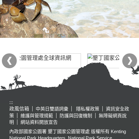
:::
政風信箱
中英日雙語詞彙
隱私權政策
資訊安全政
策
維護與管理規範
防護與回復機制
無障礙網頁說
明
網站資料開放宣告
內政部國家公園署 墾丁國家公園管理處 版權所有 Kenting
National Park Headquarters, National Park Service,