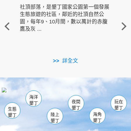
社頂部落，是墾丁國家公園第一個發展
龍水
生態旅遊的社區，鄰近的社頂自然公
的有
園，每年9、10月間，數以萬計的赤腹
重要
鷹及灰 ...
走進沁 
詳全文
南仁湖
龜山
海生館
滿州
出火
恆春
佳樂水
萬里桐
龍鑾潭自然中心
森林遊樂區
瓊麻館
南灣
關山
墾管處遊客中心
社頂公園
風吹沙
後壁湖
船帆石
白砂
海洋
龍磐公園
香蕉灣
貓鼻頭
砂島
龍坑
鵝鑾鼻
夜間
玩在
墾丁
墾丁
墾丁
生態
海角
陸上
墾丁
墾丁
墾丁