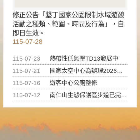
修正公告「墾丁國家公園限制水域遊憩
活動之種類、範圍、時間及行為」，自
即日生效。
115-07-28
115-07-23
熱帶性低氣壓TD13發展中
115-07-21
國家太空中心為辦理2026台灣盃火箭競賽，陸、海、空域警戒及協調相關事宜，因颱風備案事宜
115-07-16
遊客中心公廁整修
115-07-12
南仁山生態保護區步道已完成修復，自115年7月13日（星期一）起恢復開放入園，歡迎民眾依規定申請入園....