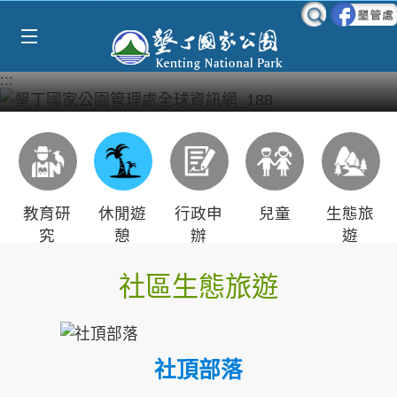
Select Language
▼
跳到主要內容區塊
:::
教育研
休閒遊
行政申
兒童
生態旅
究
憩
辦
遊
社區生態旅遊
社頂部落