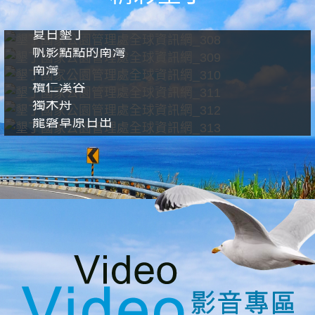
夏日墾丁
帆影點點的南灣
南灣
欖仁溪谷
獨木舟
龍磐草原日出