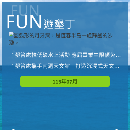
墾管處推低碳水上活動 應屆畢業生限額免費參加
墾管處攜手南瀛天文館 打造沉浸式天文探索營隊
115年07月