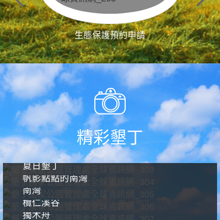
生態保護預約申請
精彩墾丁
夏日墾丁
帆影點點的南灣
南灣
欖仁溪谷
獨木舟