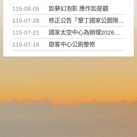
115-08-05
如夢幻泡影 應作如是觀
115-07-28
修正公告「墾丁國家公園限制水域遊憩活動之種類、範圍、時間及行為」，自即日生效。
115-07-21
國家太空中心為辦理2026台灣盃火箭競賽，陸、海、空域警戒及協調相關事宜，因颱風備案事宜
115-07-16
遊客中心公廁整修