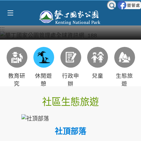
Select Language
▼
跳到主要內容區塊
:::
教育研
休閒遊
行政申
兒童
生態旅
究
憩
辦
遊
社區生態旅遊
社頂部落