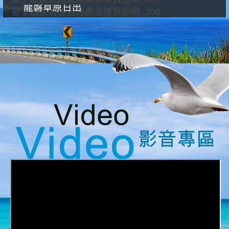
龍磐草原日出