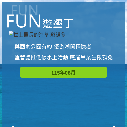
與國家公園有約-優游潮間探險者
墾管處推低碳水上活動 應屆畢業生限額免費參加
115年08月