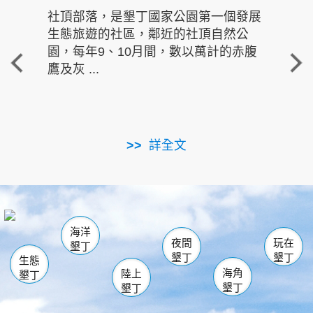
社頂部落，是墾丁國家公園第一個發展
龍水
生態旅遊的社區，鄰近的社頂自然公
的有
園，每年9、10月間，數以萬計的赤腹
重要
鷹及灰 ...
走進沁 
詳全文
南仁湖
龜山
海生館
滿州
出火
恆春
佳樂水
萬里桐
龍鑾潭自然中心
森林遊樂區
瓊麻館
南灣
關山
墾管處遊客中心
社頂公園
風吹沙
後壁湖
船帆石
白砂
海洋
龍磐公園
香蕉灣
貓鼻頭
砂島
龍坑
鵝鑾鼻
夜間
玩在
墾丁
墾丁
墾丁
生態
海角
陸上
墾丁
墾丁
墾丁