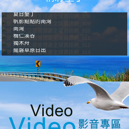
夏日墾丁
帆影點點的南灣
南灣
欖仁溪谷
獨木舟
龍磐草原日出