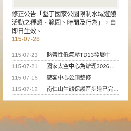
修正公告「墾丁國家公園限制水域遊憩
活動之種類、範圍、時間及行為」，自
即日生效。
115-07-28
115-07-23
熱帶性低氣壓TD13發展中
115-07-21
國家太空中心為辦理2026台灣盃火箭競賽，陸、海、空域警戒及協調相關事宜，因颱風備案事宜
115-07-16
遊客中心公廁整修
115-07-12
南仁山生態保護區步道已完成修復，自115年7月13日（星期一）起恢復開放入園，歡迎民眾依規定申請入園....