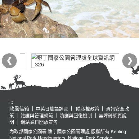
:::
政風信箱
中英日雙語詞彙
隱私權政策
資訊安全政
策
維護與管理規範
防護與回復機制
無障礙網頁說
明
網站資料開放宣告
內政部國家公園署 墾丁國家公園管理處 版權所有 Kenting
National Park Headquarters, National Park Service,