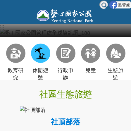
Select Language
▼
跳到主要內容區塊
:::
教育研
休閒遊
行政申
兒童
生態旅
究
憩
辦
遊
社區生態旅遊
社頂部落