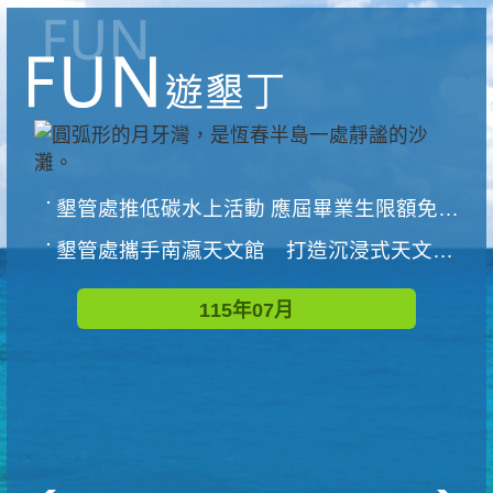
墾管處推低碳水上活動 應屆畢業生限額免費參加
墾管處攜手南瀛天文館 打造沉浸式天文探索營隊
115年07月