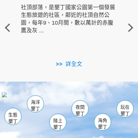
社頂部落，是墾丁國家公園第一個發展
龍水
生態旅遊的社區，鄰近的社頂自然公
的有
園，每年9、10月間，數以萬計的赤腹
重要
鷹及灰 ...
走進沁 
詳全文
南仁湖
龜山
海生館
滿州
出火
恆春
佳樂水
萬里桐
龍鑾潭自然中心
森林遊樂區
瓊麻館
南灣
關山
墾管處遊客中心
社頂公園
風吹沙
後壁湖
船帆石
白砂
海洋
龍磐公園
香蕉灣
貓鼻頭
砂島
龍坑
鵝鑾鼻
夜間
玩在
墾丁
墾丁
墾丁
生態
海角
陸上
墾丁
墾丁
墾丁