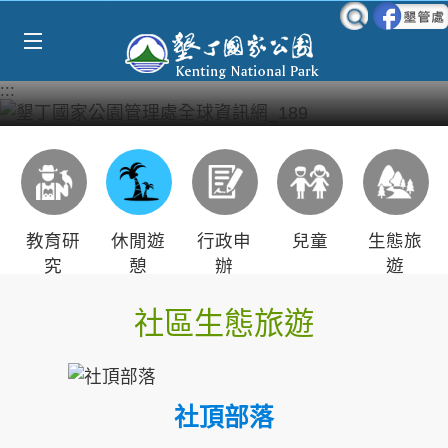
Select Language
▼
跳到主要內容區塊
:::
教育研
休閒遊
行政申
兒童
生態旅
究
憩
辦
遊
社區生態旅遊
社頂部落