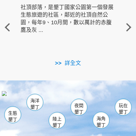
社頂部落，是墾丁國家公園第一個發展
龍水
生態旅遊的社區，鄰近的社頂自然公
的有
園，每年9、10月間，數以萬計的赤腹
重要
鷹及灰 ...
走進沁 
詳全文
南仁湖
龜山
海生館
滿州
出火
恆春
佳樂水
萬里桐
龍鑾潭自然中心
森林遊樂區
瓊麻館
南灣
關山
墾管處遊客中心
社頂公園
風吹沙
後壁湖
船帆石
白砂
海洋
龍磐公園
香蕉灣
貓鼻頭
砂島
龍坑
鵝鑾鼻
夜間
玩在
墾丁
墾丁
墾丁
生態
海角
陸上
墾丁
墾丁
墾丁