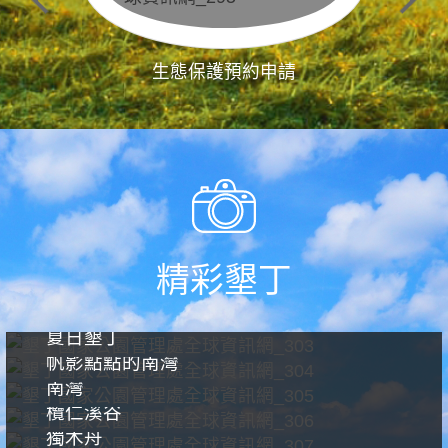
生態保護預約申請
精彩墾丁
夏日墾丁
帆影點點的南灣
南灣
欖仁溪谷
獨木舟