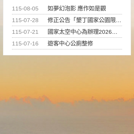
115-08-05
如夢幻泡影 應作如是觀
115-07-28
修正公告「墾丁國家公園限制水域遊憩活動之種類、範圍、時間及行為」，自即日生效。
115-07-21
國家太空中心為辦理2026台灣盃火箭競賽，陸、海、空域警戒及協調相關事宜，因颱風備案事宜
115-07-16
遊客中心公廁整修