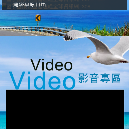
龍磐草原日出