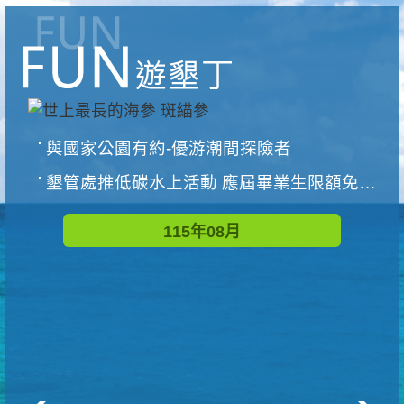
與國家公園有約-優游潮間探險者
墾管處推低碳水上活動 應屆畢業生限額免費參加
115年08月