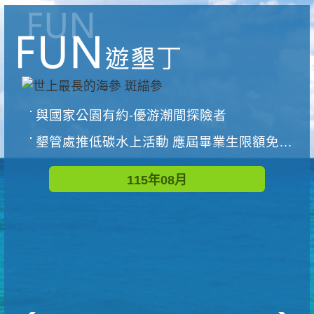
與國家公園有約-優游潮間探險者
墾管處推低碳水上活動 應屆畢業生限額免費參加
115年08月