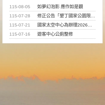
115-08-05
如夢幻泡影 應作如是觀
115-07-28
修正公告「墾丁國家公園限制水域遊憩活動之種類、範圍、時間及行為」，自即日生效。
115-07-21
國家太空中心為辦理2026台灣盃火箭競賽，陸、海、空域警戒及協調相關事宜，因颱風備案事宜
115-07-16
遊客中心公廁整修