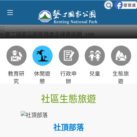
Select Language
▼
跳到主要內容區塊
:::
教育研
休閒遊
行政申
兒童
生態旅
究
憩
辦
遊
社區生態旅遊
社頂部落