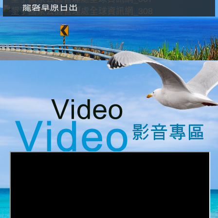
龍磐草原日出