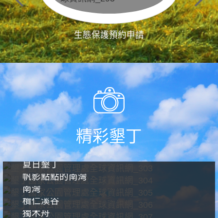
生態保護預約申請
精彩墾丁
夏日墾丁
帆影點點的南灣
南灣
欖仁溪谷
獨木舟