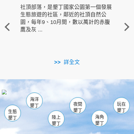
社頂部落，是墾丁國家公園第一個發展
龍水
生態旅遊的社區，鄰近的社頂自然公
的有
園，每年9、10月間，數以萬計的赤腹
重要
鷹及灰 ...
走進沁 
詳全文
南仁湖
龜山
海生館
滿州
出火
恆春
佳樂水
萬里桐
龍鑾潭自然中心
森林遊樂區
瓊麻館
南灣
關山
墾管處遊客中心
社頂公園
風吹沙
後壁湖
船帆石
白砂
海洋
龍磐公園
香蕉灣
貓鼻頭
砂島
龍坑
鵝鑾鼻
夜間
玩在
墾丁
墾丁
墾丁
生態
海角
陸上
墾丁
墾丁
墾丁