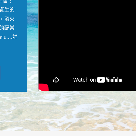
宇宙﹔
誕生的
，浴火
的配樂
....
詳