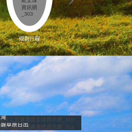
規劃行程
影像直播
南灣
龍磐草原日出