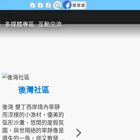
生態旅遊
務
多媒體專區
互動交流
後灣社區
國境之南生態文化發展協會
後灣 墾丁西岸境內寧靜
而淳樸的小漁村，優美的
龍坑地區為隆起的珊瑚礁
弧形沙灘、悠閒的度假氛
地形，由於地處鵝鑾鼻夾
圍，與世隔絕的寧靜像是
角的端點，冬季海浪拍打
遺失的一角，卻又散發 ...
著礁岸，旺盛的侵蝕作