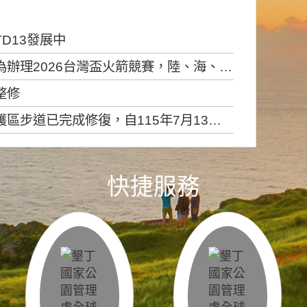
D13發展中
6台灣盃火箭競賽，陸、海、空域警戒及協調相關事宜，因颱風備案事宜
整修
，自115年7月13日（星期一）起恢復開放入園，歡迎民眾依規定申請入園....
快捷服務