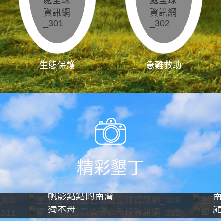
生態保護
急難救助
精彩墾丁
帆影點點的南灣
獨木舟