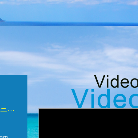
微觀墾丁三部曲 重生....