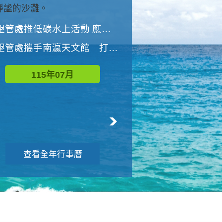
與國家公園有約-優游潮間
墾管處推低碳水上活動 應屆畢業生限額免費參加
墾管處推低碳水上活動 應屆畢業生限額
墾管處攜手南瀛天文館 打造沉浸式天文探索營隊
115年08月
115年07月
查看全年行事曆