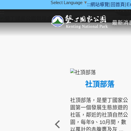
Select Language
▼
:::
網站導覽
回首頁
E
跳到主要內容區塊
教育研
:::
最新消
社頂部落
社頂部落，是墾丁國家公
園第一個發展生態旅遊的
社區，鄰近的社頂自然公
園，每年9、10月間，數
以萬計的赤腹鷹及灰 ...