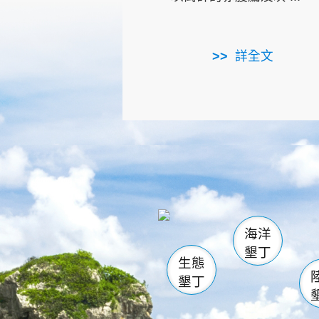
詳全文
龜山
海生館
出
恆春
萬里桐
龍鑾潭自
瓊麻館
關山
後壁
白砂
海洋
貓鼻
墾丁
生態
墾丁