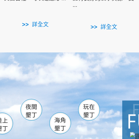
...
詳全文
詳全文
南仁湖
滿州
火
佳樂水
然中心
森林遊樂區
南灣
墾管處遊客中心
社頂公園
風吹沙
湖
船帆石
龍磐公園
香蕉灣
頭
砂島
龍坑
鵝鑾鼻
夜間
玩在
墾丁
墾丁
海角
陸上
墾丁
墾丁