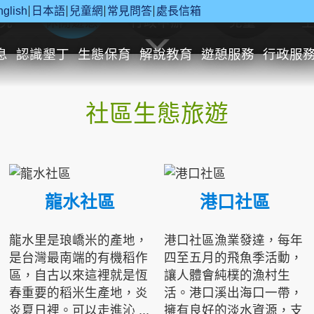
nglish
日本語
兒童網
常見問答
處長信箱
究
休閒遊憩
行政申辦
兒童
息
認識墾丁
生態保育
解說教育
遊憩服務
行政服
社區生態旅遊
龍水社區
港口社區
龍水里是琅嶠米的產地，
港口社區漁業發達，每年
是台灣最南端的有機稻作
四至五月的飛魚季活動，
區，自古以來這裡就是恆
讓人體會純樸的漁村生
春重要的稻米生產地，炎
活。港口溪出海口一帶，
炎夏日裡。可以走進沁 ...
擁有良好的淡水資源，支