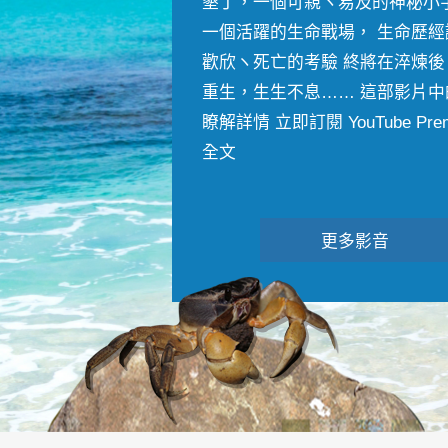
墾丁，一個可親ヽ易及的神秘小
一個活躍的生命戰場， 生命歷經
歡欣ヽ死亡的考驗 終將在淬煉後
重生，生生不息…… 這部影片中
瞭解詳情 立即訂閱 YouTube Premiu
全文
更多影音