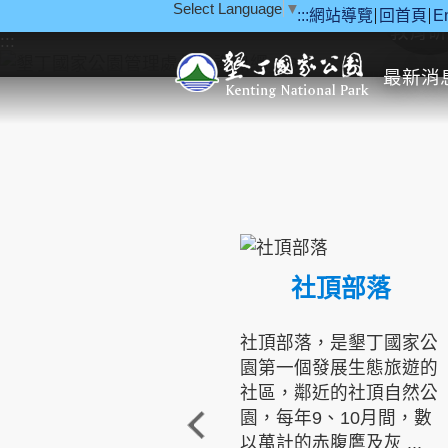
Select Language
▼
:::
網站導覽
回首頁
E
跳到主要內容區塊
教育研
:::
最新消
社頂部落
社頂部落，是墾丁國家公
園第一個發展生態旅遊的
社區，鄰近的社頂自然公
園，每年9、10月間，數
以萬計的赤腹鷹及灰 ...