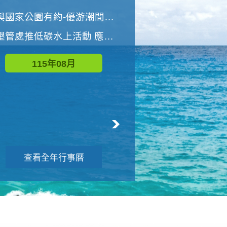
世界地球清潔日 墾管處辦理「2026年墾丁國家公園沙灘淨灘活動」
與國家公園有約-優游潮間探險者
墾管處推低碳水上活動 應屆畢業生限額免費參加
115年09月
115年08月
查看全年行事曆