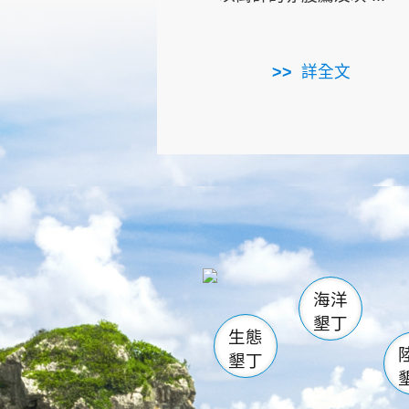
詳全文
龜山
海生館
出
恆春
萬里桐
龍鑾潭自
瓊麻館
關山
後壁
白砂
海洋
貓鼻
墾丁
生態
墾丁