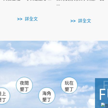
...
詳全文
詳全文
南仁湖
滿州
火
佳樂水
然中心
森林遊樂區
南灣
墾管處遊客中心
社頂公園
風吹沙
湖
船帆石
龍磐公園
香蕉灣
頭
砂島
龍坑
鵝鑾鼻
夜間
玩在
墾丁
墾丁
海角
陸上
墾丁
墾丁