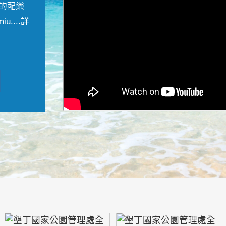
的配樂
....
詳