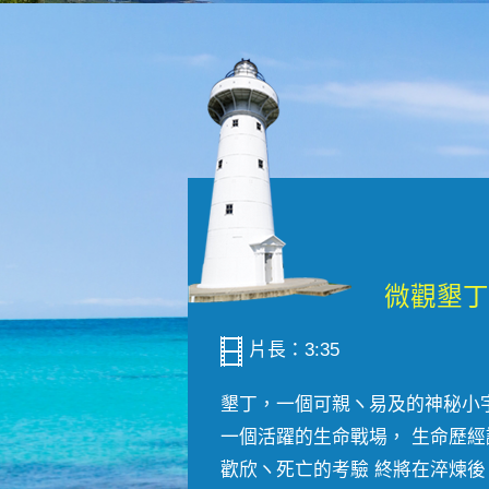
片長：3:35
墾丁，一個可親ヽ易及的神秘小
一個活躍的生命戰場， 生命歷經
歡欣ヽ死亡的考驗 終將在淬煉後