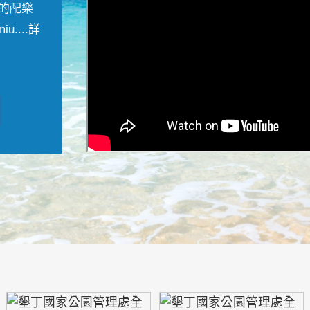
的配樂
....
詳