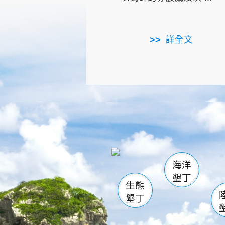
詳全文
龜山
海生館
出
恆春
萬里桐
龍鑾潭自
瓊麻館
關山
後壁
白砂
海洋
貓鼻
墾丁
生態
墾丁