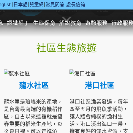
nglish
日本語
兒童網
常見問答
處長信箱
究
休閒遊憩
行政申辦
兒童
息
認識墾丁
生態保育
解說教育
遊憩服務
行政服
社區生態旅遊
龍水社區
港口社區
龍水里是琅嶠米的產地，
港口社區漁業發達，每年
是台灣最南端的有機稻作
四至五月的飛魚季活動，
區，自古以來這裡就是恆
讓人體會純樸的漁村生
春重要的稻米生產地，炎
活。港口溪出海口一帶，
炎夏日裡。可以走進沁 ...
擁有良好的淡水資源，支