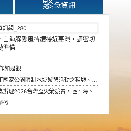
緊
急資訊
，白海豚颱風持續接近臺灣，請密切
變準備
應作如是觀
園限制水域遊憩活動之種類、範圍、時間及行為」，自即日生效。
6台灣盃火箭競賽，陸、海、空域警戒及協調相關事宜，因颱風備案事宜
整修