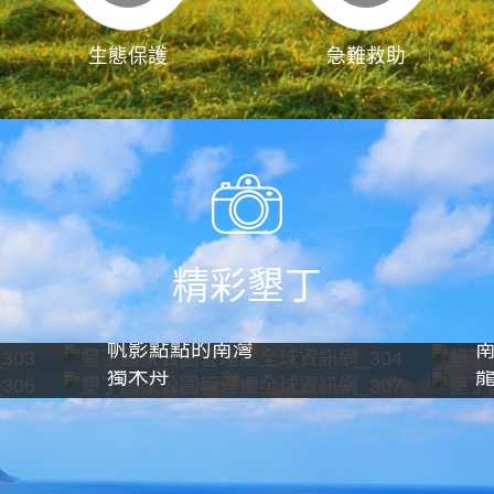
生態保護
急難救助
精彩墾丁
帆影點點的南灣
獨木舟