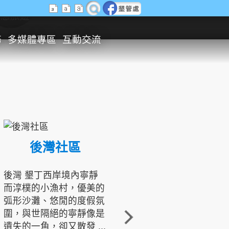
生態旅遊
務
多媒體專區
互動交流
後灣社區
國境之南生態文化發展協會
後灣 墾丁西岸境內寧靜
而淳樸的小漁村，優美的
龍坑地區為隆起的珊瑚礁
弧形沙灘、悠閒的度假氛
地形，由於地處鵝鑾鼻夾
圍，與世隔絕的寧靜像是
角的端點，冬季海浪拍打
遺失的一角，卻又散發 ...
著礁岸，旺盛的侵蝕作