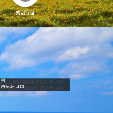
規劃行程
影像直播
南灣
龍磐草原日出