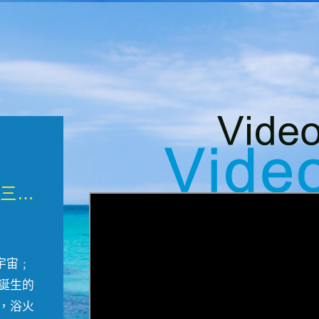
微觀墾丁三部曲 重生....
宇宙﹔
誕生的
，浴火