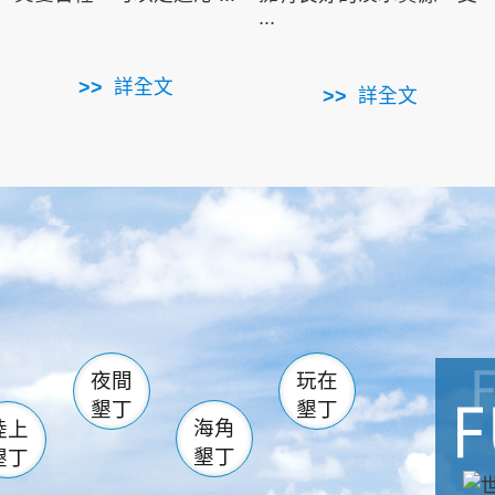
...
詳全文
詳全文
南仁湖
滿州
火
佳樂水
然中心
森林遊樂區
南灣
墾管處遊客中心
社頂公園
風吹沙
湖
船帆石
龍磐公園
香蕉灣
頭
砂島
龍坑
鵝鑾鼻
夜間
玩在
墾丁
墾丁
海角
陸上
墾丁
墾丁