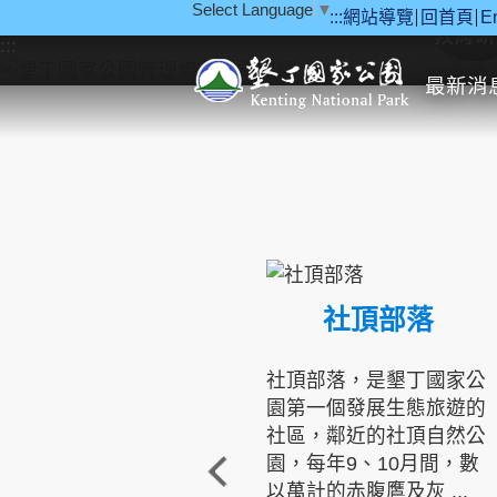
Select Language
▼
:::
網站導覽
回首頁
E
跳到主要內容區塊
教育研
:::
最新消
社頂部落
社頂部落，是墾丁國家公
園第一個發展生態旅遊的
社區，鄰近的社頂自然公
園，每年9、10月間，數
以萬計的赤腹鷹及灰 ...