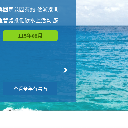
世界地球清潔日 墾管處辦理「2026年墾丁國家公園沙灘淨灘活動」
與國家公園有約-優游潮間探險者
墾管處推低碳水上活動 應屆畢業生限額免費參加
115年09月
115年08月
查看全年行事曆