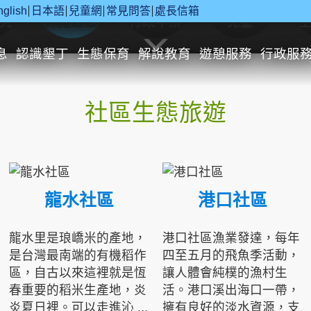
nglish
日本語
兒童網
常見問答
處長信箱
究
休閒遊憩
行政申辦
兒童
息
認識墾丁
生態保育
解說教育
遊憩服務
行政服
社區生態旅遊
龍水社區
港口社區
龍水里是琅嶠米的產地，
港口社區漁業發達，每年
是台灣最南端的有機稻作
四至五月的飛魚季活動，
區，自古以來這裡就是恆
讓人體會純樸的漁村生
春重要的稻米生產地，炎
活。港口溪出海口一帶，
炎夏日裡。可以走進沁 ...
擁有良好的淡水資源，支