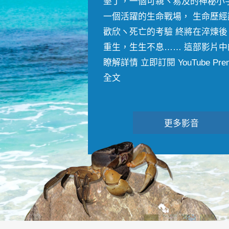
墾丁，一個可親ヽ易及的神秘小
一個活躍的生命戰場， 生命歷經
歡欣ヽ死亡的考驗 終將在淬煉後
重生，生生不息…… 這部影片中
瞭解詳情 立即訂閱 YouTube Premiu
全文
更多影音