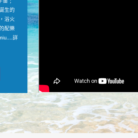
宇宙﹔
誕生的
，浴火
的配樂
....
詳