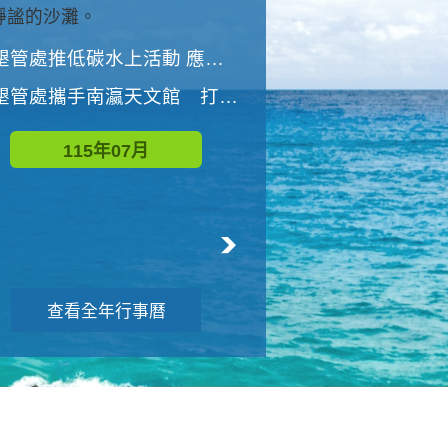
與國家公園有約-優游潮間
墾管處推低碳水上活動 應屆畢業生限額免費參加
墾管處推低碳水上活動 應屆畢業生限額
墾管處攜手南瀛天文館 打造沉浸式天文探索營隊
115年08月
115年07月
查看全年行事曆