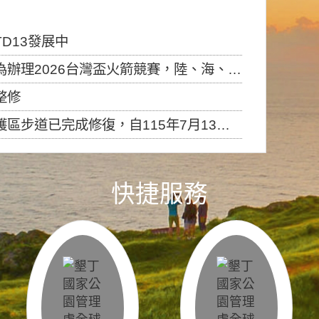
D13發展中
6台灣盃火箭競賽，陸、海、空域警戒及協調相關事宜，因颱風備案事宜
整修
，自115年7月13日（星期一）起恢復開放入園，歡迎民眾依規定申請入園....
快捷服務