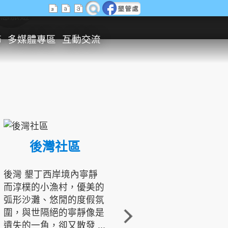
生態旅遊
務
多媒體專區
互動交流
後灣社區
國境之南生態文化發展協會
後灣 墾丁西岸境內寧靜
而淳樸的小漁村，優美的
龍坑地區為隆起的珊瑚礁
弧形沙灘、悠閒的度假氛
地形，由於地處鵝鑾鼻夾
圍，與世隔絕的寧靜像是
角的端點，冬季海浪拍打
遺失的一角，卻又散發 ...
著礁岸，旺盛的侵蝕作