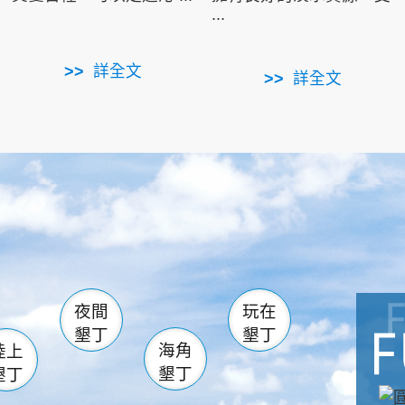
...
詳全文
詳全文
南仁湖
滿州
火
佳樂水
然中心
森林遊樂區
南灣
墾管處遊客中心
社頂公園
風吹沙
湖
船帆石
龍磐公園
香蕉灣
頭
砂島
龍坑
鵝鑾鼻
夜間
玩在
墾丁
墾丁
海角
陸上
墾丁
墾丁