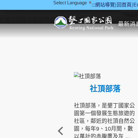
Select Language
▼
:::
網站導覽
回首頁
E
跳到主要內容區塊
教育研
:::
最新消
社頂部落
社頂部落，是墾丁國家公
園第一個發展生態旅遊的
社區，鄰近的社頂自然公
園，每年9、10月間，數
以萬計的赤腹鷹及灰 ...