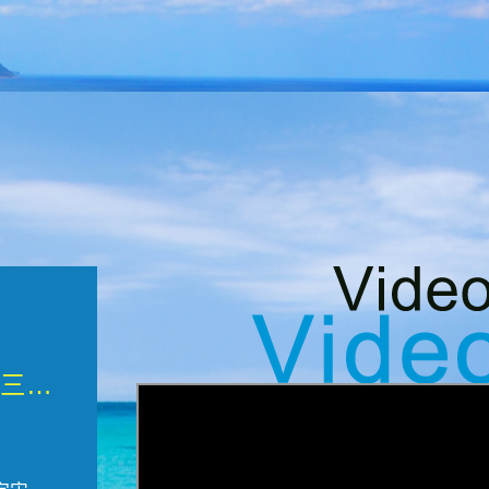
微觀墾丁三部曲 重生....