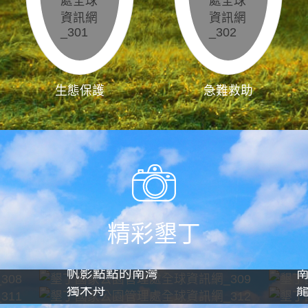
生態保護
急難救助
精彩墾丁
帆影點點的南灣
獨木舟