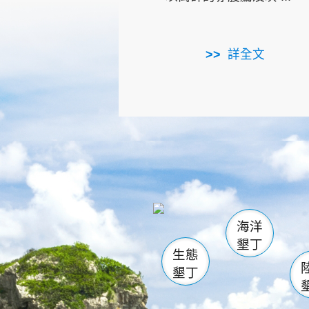
詳全文
龜山
海生館
出
恆春
萬里桐
龍鑾潭自
瓊麻館
關山
後壁
白砂
海洋
貓鼻
墾丁
生態
墾丁