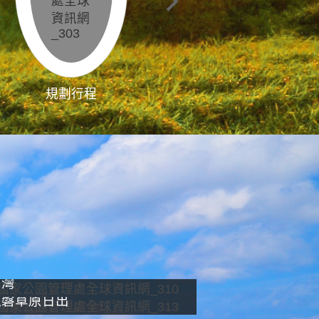
規劃行程
影像直播
南灣
龍磐草原日出