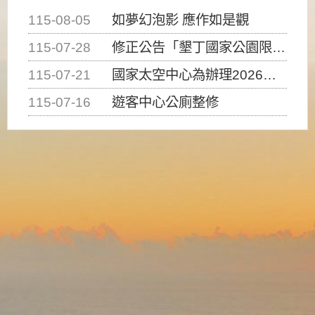
115-08-05
如夢幻泡影 應作如是觀
115-07-28
修正公告「墾丁國家公園限制水域遊憩活動之種類、範圍、時間及行為」，自即日生效。
115-07-21
國家太空中心為辦理2026台灣盃火箭競賽，陸、海、空域警戒及協調相關事宜，因颱風備案事宜
115-07-16
遊客中心公廁整修