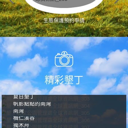
生態保護預約申請
精彩墾丁
夏日墾丁
帆影點點的南灣
南灣
欖仁溪谷
獨木舟