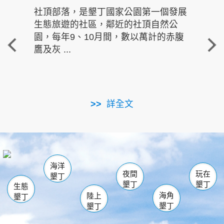
社頂部落，是墾丁國家公園第一個發展
龍水
生態旅遊的社區，鄰近的社頂自然公
的有
園，每年9、10月間，數以萬計的赤腹
重要
鷹及灰 ...
走進沁 
詳全文
南仁湖
龜山
海生館
滿州
出火
恆春
佳樂水
萬里桐
龍鑾潭自然中心
森林遊樂區
瓊麻館
南灣
關山
墾管處遊客中心
社頂公園
風吹沙
後壁湖
船帆石
白砂
海洋
龍磐公園
香蕉灣
貓鼻頭
砂島
龍坑
鵝鑾鼻
夜間
玩在
墾丁
墾丁
墾丁
生態
海角
陸上
墾丁
墾丁
墾丁