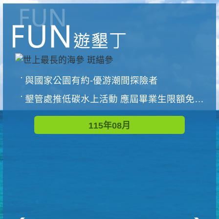
與國家公園有約-優游潮間探險者
墾管處推低碳水上活動 應屆畢業生限額免費參加
115年08月