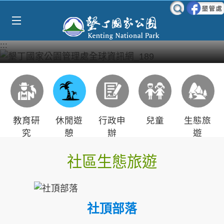
Select Language
▼
跳到主要內容區塊
:::
教育研
休閒遊
行政申
兒童
生態旅
究
憩
辦
遊
社區生態旅遊
社頂部落