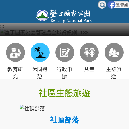
Select Language
▼
跳到主要內容區塊
:::
教育研
休閒遊
行政申
兒童
生態旅
究
憩
辦
遊
社區生態旅遊
社頂部落