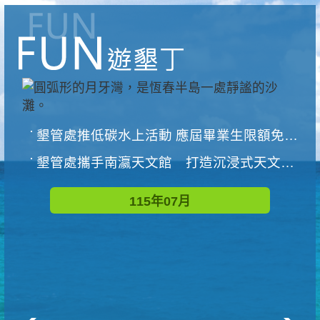
墾管處推低碳水上活動 應屆畢業生限額免費參加
墾管處攜手南瀛天文館 打造沉浸式天文探索營隊
115年07月