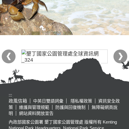
:::
政風信箱
中英日雙語詞彙
隱私權政策
資訊安全政
策
維護與管理規範
防護與回復機制
無障礙網頁說
明
網站資料開放宣告
內政部國家公園署 墾丁國家公園管理處 版權所有 Kenting
National Park Headquarters, National Park Service,