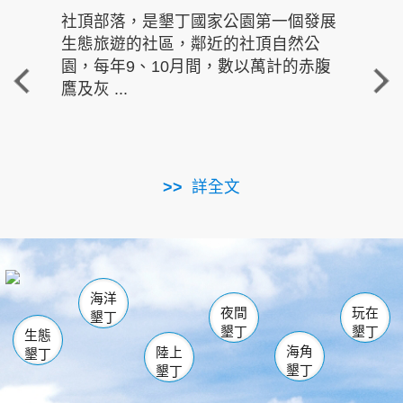
社頂部落，是墾丁國家公園第一個發展
龍水
生態旅遊的社區，鄰近的社頂自然公
的有
園，每年9、10月間，數以萬計的赤腹
重要
鷹及灰 ...
走進沁 
詳全文
南仁湖
龜山
海生館
滿州
出火
恆春
佳樂水
萬里桐
龍鑾潭自然中心
森林遊樂區
瓊麻館
南灣
關山
墾管處遊客中心
社頂公園
風吹沙
後壁湖
船帆石
白砂
海洋
龍磐公園
香蕉灣
貓鼻頭
砂島
龍坑
鵝鑾鼻
夜間
玩在
墾丁
墾丁
墾丁
生態
海角
陸上
墾丁
墾丁
墾丁