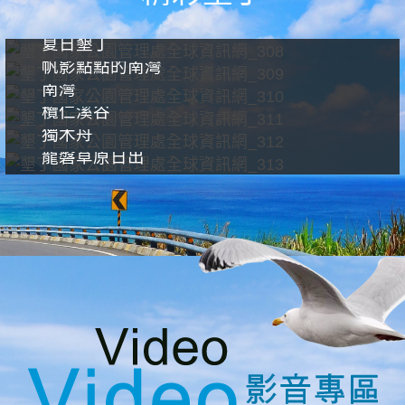
夏日墾丁
帆影點點的南灣
南灣
欖仁溪谷
獨木舟
龍磐草原日出