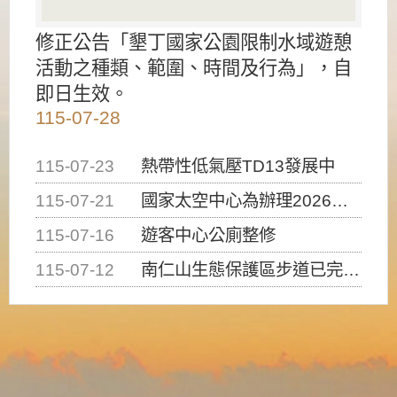
修正公告「墾丁國家公園限制水域遊憩
活動之種類、範圍、時間及行為」，自
即日生效。
115-07-28
115-07-23
熱帶性低氣壓TD13發展中
115-07-21
國家太空中心為辦理2026台灣盃火箭競賽，陸、海、空域警戒及協調相關事宜，因颱風備案事宜
115-07-16
遊客中心公廁整修
115-07-12
南仁山生態保護區步道已完成修復，自115年7月13日（星期一）起恢復開放入園，歡迎民眾依規定申請入園....