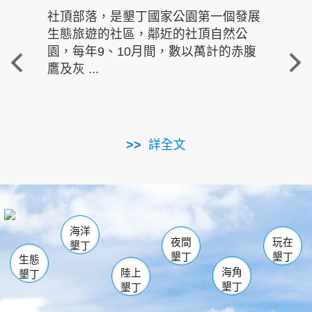
社頂部落，是墾丁國家公園第一個發展
龍水
生態旅遊的社區，鄰近的社頂自然公
的有
園，每年9、10月間，數以萬計的赤腹
重要
鷹及灰 ...
走進沁 
詳全文
南仁湖
龜山
海生館
滿州
出火
恆春
佳樂水
萬里桐
龍鑾潭自然中心
森林遊樂區
瓊麻館
南灣
關山
墾管處遊客中心
社頂公園
風吹沙
後壁湖
船帆石
白砂
海洋
龍磐公園
香蕉灣
貓鼻頭
砂島
龍坑
鵝鑾鼻
夜間
玩在
墾丁
墾丁
墾丁
生態
海角
陸上
墾丁
墾丁
墾丁