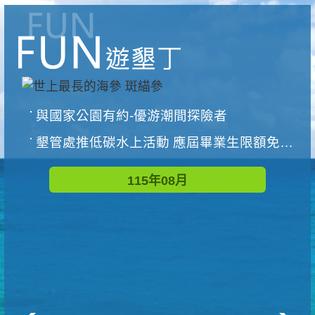
與國家公園有約-優游潮間探險者
墾管處推低碳水上活動 應屆畢業生限額免費參加
115年08月