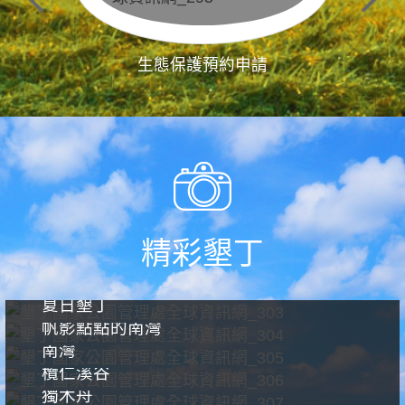
生態保護預約申請
精彩墾丁
夏日墾丁
帆影點點的南灣
南灣
欖仁溪谷
獨木舟