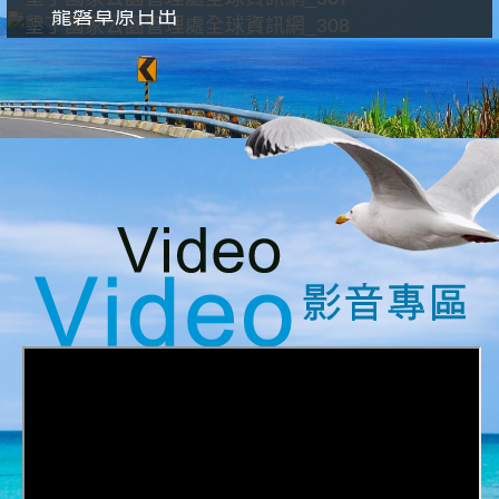
龍磐草原日出