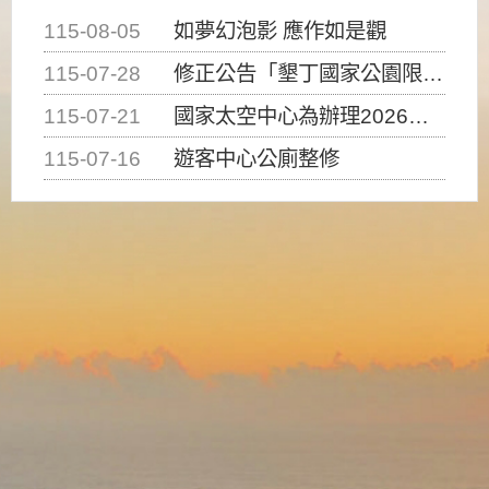
115-08-05
如夢幻泡影 應作如是觀
115-07-28
修正公告「墾丁國家公園限制水域遊憩活動之種類、範圍、時間及行為」，自即日生效。
115-07-21
國家太空中心為辦理2026台灣盃火箭競賽，陸、海、空域警戒及協調相關事宜，因颱風備案事宜
115-07-16
遊客中心公廁整修