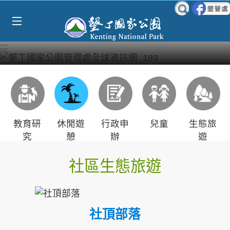
Select Language
▼
跳到主要內容區塊
:::
教育研
休閒遊
行政申
兒童
生態旅
究
憩
辦
遊
社區生態旅遊
社頂部落