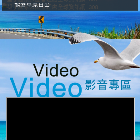
龍磐草原日出