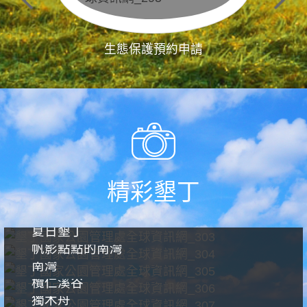
生態保護預約申請
精彩墾丁
夏日墾丁
帆影點點的南灣
南灣
欖仁溪谷
獨木舟