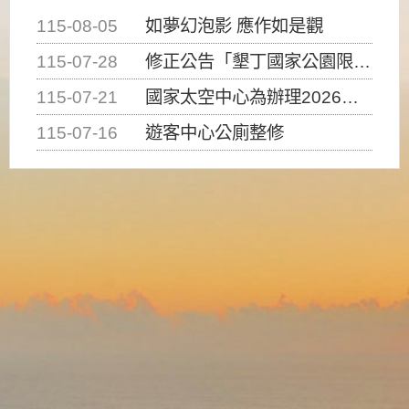
115-08-05
如夢幻泡影 應作如是觀
115-07-28
修正公告「墾丁國家公園限制水域遊憩活動之種類、範圍、時間及行為」，自即日生效。
115-07-21
國家太空中心為辦理2026台灣盃火箭競賽，陸、海、空域警戒及協調相關事宜，因颱風備案事宜
115-07-16
遊客中心公廁整修