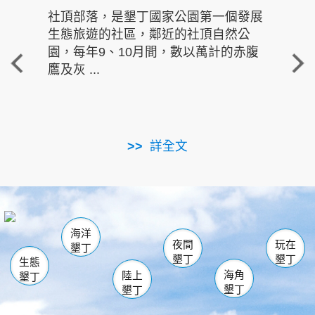
社頂部落，是墾丁國家公園第一個發展
龍水
生態旅遊的社區，鄰近的社頂自然公
的有
園，每年9、10月間，數以萬計的赤腹
重要
鷹及灰 ...
走進沁 
詳全文
南仁湖
龜山
海生館
滿州
出火
恆春
佳樂水
萬里桐
龍鑾潭自然中心
森林遊樂區
瓊麻館
南灣
關山
墾管處遊客中心
社頂公園
風吹沙
後壁湖
船帆石
白砂
海洋
龍磐公園
香蕉灣
貓鼻頭
砂島
龍坑
鵝鑾鼻
夜間
玩在
墾丁
墾丁
墾丁
生態
海角
陸上
墾丁
墾丁
墾丁