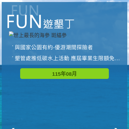
與國家公園有約-優游潮間探險者
墾管處推低碳水上活動 應屆畢業生限額免費參加
115年08月