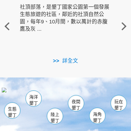
社頂部落，是墾丁國家公園第一個發展
龍水
生態旅遊的社區，鄰近的社頂自然公
的有
園，每年9、10月間，數以萬計的赤腹
重要
鷹及灰 ...
走進沁 
詳全文
南仁湖
龜山
海生館
滿州
出火
恆春
佳樂水
萬里桐
龍鑾潭自然中心
森林遊樂區
瓊麻館
南灣
關山
墾管處遊客中心
社頂公園
風吹沙
後壁湖
船帆石
白砂
海洋
龍磐公園
香蕉灣
貓鼻頭
砂島
龍坑
鵝鑾鼻
夜間
玩在
墾丁
墾丁
墾丁
生態
海角
陸上
墾丁
墾丁
墾丁