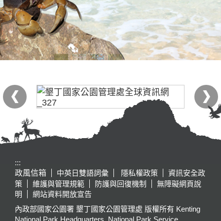
:::
政風信箱
中英日雙語詞彙
隱私權政策
資訊安全政
策
維護與管理規範
防護與回復機制
無障礙網頁說
明
網站資料開放宣告
內政部國家公園署 墾丁國家公園管理處 版權所有 Kenting
National Park Headquarters, National Park Service,