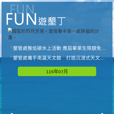
墾管處推低碳水上活動 應屆畢業生限額免費參加
墾管處攜手南瀛天文館 打造沉浸式天文探索營隊
115年07月