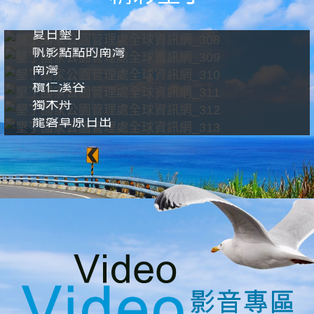
夏日墾丁
帆影點點的南灣
南灣
欖仁溪谷
獨木舟
龍磐草原日出