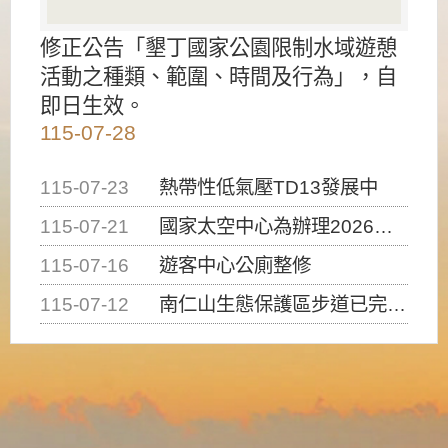
修正公告「墾丁國家公園限制水域遊憩
活動之種類、範圍、時間及行為」，自
即日生效。
115-07-28
115-07-23
熱帶性低氣壓TD13發展中
115-07-21
國家太空中心為辦理2026台灣盃火箭競賽，陸、海、空域警戒及協調相關事宜，因颱風備案事宜
115-07-16
遊客中心公廁整修
115-07-12
南仁山生態保護區步道已完成修復，自115年7月13日（星期一）起恢復開放入園，歡迎民眾依規定申請入園....