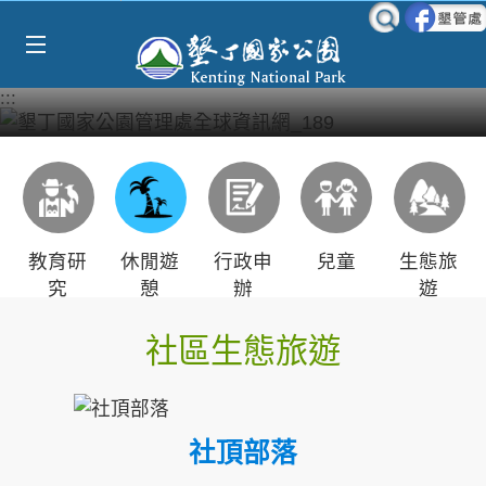
Select Language
▼
跳到主要內容區塊
:::
教育研
休閒遊
行政申
兒童
生態旅
究
憩
辦
遊
社區生態旅遊
社頂部落