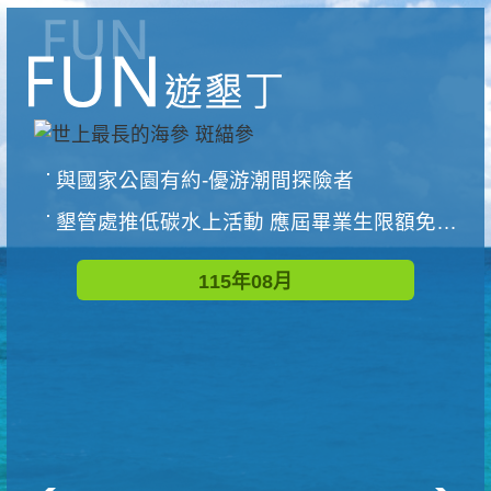
與國家公園有約-優游潮間探險者
墾管處推低碳水上活動 應屆畢業生限額免費參加
115年08月