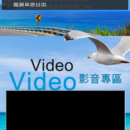
龍磐草原日出