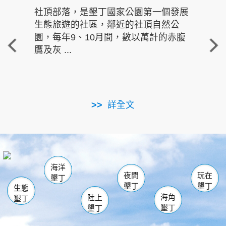
社頂部落，是墾丁國家公園第一個發展
龍水
生態旅遊的社區，鄰近的社頂自然公
的有
園，每年9、10月間，數以萬計的赤腹
重要
鷹及灰 ...
走進沁 
詳全文
南仁湖
龜山
海生館
滿州
出火
恆春
佳樂水
萬里桐
龍鑾潭自然中心
森林遊樂區
瓊麻館
南灣
關山
墾管處遊客中心
社頂公園
風吹沙
後壁湖
船帆石
白砂
海洋
龍磐公園
香蕉灣
貓鼻頭
砂島
龍坑
鵝鑾鼻
夜間
玩在
墾丁
墾丁
墾丁
生態
海角
陸上
墾丁
墾丁
墾丁