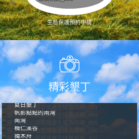
生態保護預約申請
精彩墾丁
夏日墾丁
帆影點點的南灣
南灣
欖仁溪谷
獨木舟