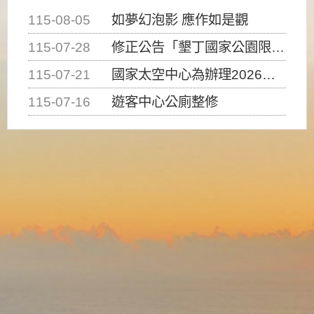
115-08-05
如夢幻泡影 應作如是觀
115-07-28
修正公告「墾丁國家公園限制水域遊憩活動之種類、範圍、時間及行為」，自即日生效。
115-07-21
國家太空中心為辦理2026台灣盃火箭競賽，陸、海、空域警戒及協調相關事宜，因颱風備案事宜
115-07-16
遊客中心公廁整修