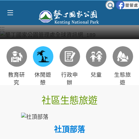
Select Language
▼
跳到主要內容區塊
:::
教育研
休閒遊
行政申
兒童
生態旅
究
憩
辦
遊
社區生態旅遊
社頂部落