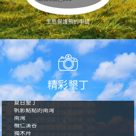
生態保護預約申請
精彩墾丁
夏日墾丁
帆影點點的南灣
南灣
欖仁溪谷
獨木舟