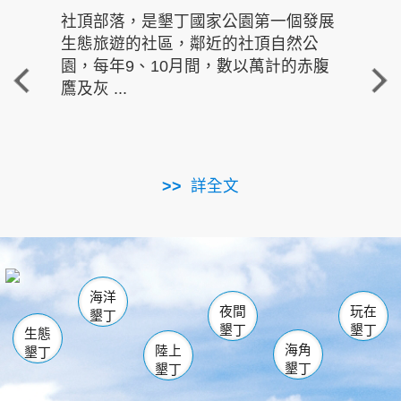
社頂部落，是墾丁國家公園第一個發展
龍水
生態旅遊的社區，鄰近的社頂自然公
的有
園，每年9、10月間，數以萬計的赤腹
重要
鷹及灰 ...
走進沁 
詳全文
南仁湖
龜山
海生館
滿州
出火
恆春
佳樂水
萬里桐
龍鑾潭自然中心
森林遊樂區
瓊麻館
南灣
關山
墾管處遊客中心
社頂公園
風吹沙
後壁湖
船帆石
白砂
海洋
龍磐公園
香蕉灣
貓鼻頭
砂島
龍坑
鵝鑾鼻
夜間
玩在
墾丁
墾丁
墾丁
生態
海角
陸上
墾丁
墾丁
墾丁