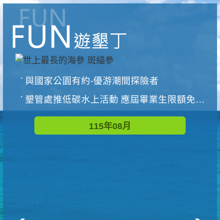
與國家公園有約-優游潮間探險者
墾管處推低碳水上活動 應屆畢業生限額免費參加
115年08月