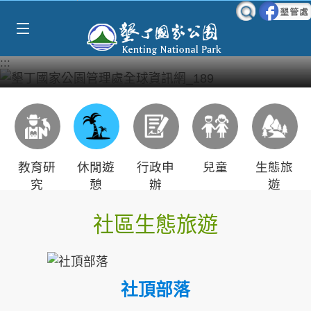
Select Language
▼
跳到主要內容區塊
:::
教育研
休閒遊
行政申
兒童
生態旅
究
憩
辦
遊
社區生態旅遊
社頂部落