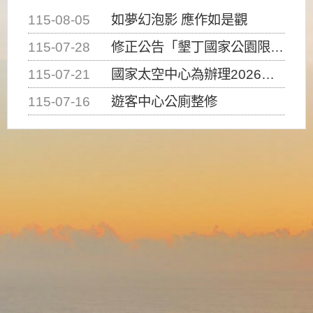
115-08-05
如夢幻泡影 應作如是觀
115-07-28
修正公告「墾丁國家公園限制水域遊憩活動之種類、範圍、時間及行為」，自即日生效。
115-07-21
國家太空中心為辦理2026台灣盃火箭競賽，陸、海、空域警戒及協調相關事宜，因颱風備案事宜
115-07-16
遊客中心公廁整修