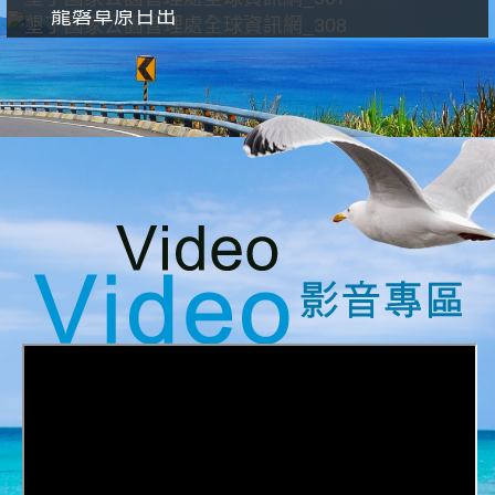
龍磐草原日出