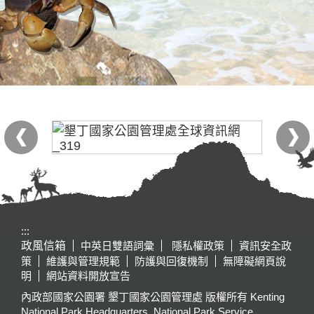
:::
政風信箱
中英日雙語詞彙
隱私權政策
資訊安全政
策
維護與管理規範
防護與回復機制
無障礙網頁說
明
網站資料開放宣告
內政部國家公園署 墾丁國家公園管理處 版權所有 Kenting
National Park Headquarters, National Park Service,