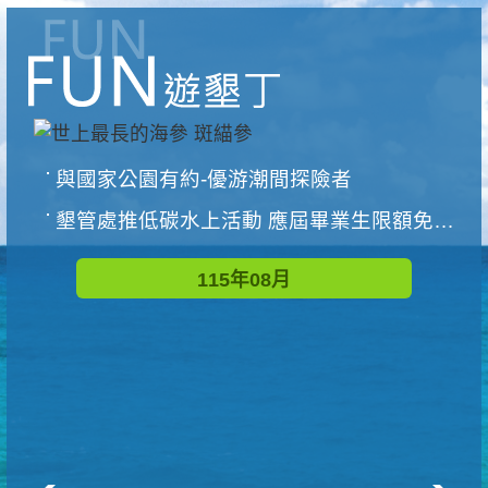
與國家公園有約-優游潮間探險者
墾管處推低碳水上活動 應屆畢業生限額免費參加
115年08月