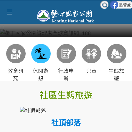
Select Language
▼
跳到主要內容區塊
:::
教育研
休閒遊
行政申
兒童
生態旅
究
憩
辦
遊
社區生態旅遊
社頂部落