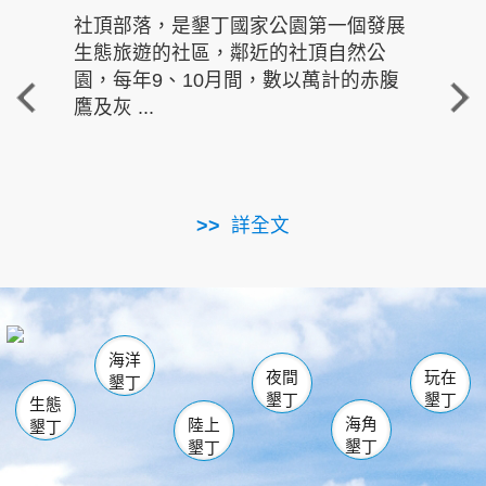
社頂部落，是墾丁國家公園第一個發展
龍水
生態旅遊的社區，鄰近的社頂自然公
的有
園，每年9、10月間，數以萬計的赤腹
重要
鷹及灰 ...
走進沁 
詳全文
南仁湖
龜山
海生館
滿州
出火
恆春
佳樂水
萬里桐
龍鑾潭自然中心
森林遊樂區
瓊麻館
南灣
關山
墾管處遊客中心
社頂公園
風吹沙
後壁湖
船帆石
白砂
海洋
龍磐公園
香蕉灣
貓鼻頭
砂島
龍坑
鵝鑾鼻
夜間
玩在
墾丁
墾丁
墾丁
生態
海角
陸上
墾丁
墾丁
墾丁