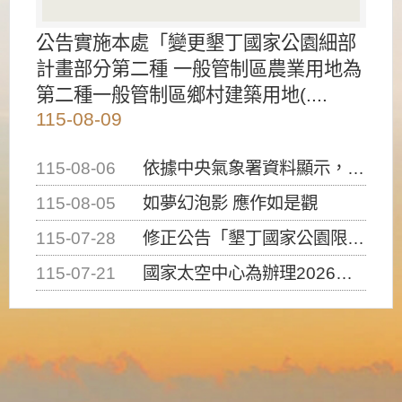
公告實施本處「變更墾丁國家公園細部
計畫部分第二種 一般管制區農業用地為
第二種一般管制區鄉村建築用地(....
115-08-09
115-08-06
依據中央氣象署資料顯示，白海豚颱風持續接近臺灣，請密切注意動向及早完成防災應變準備
115-08-05
如夢幻泡影 應作如是觀
115-07-28
修正公告「墾丁國家公園限制水域遊憩活動之種類、範圍、時間及行為」，自即日生效。
115-07-21
國家太空中心為辦理2026台灣盃火箭競賽，陸、海、空域警戒及協調相關事宜，因颱風備案事宜