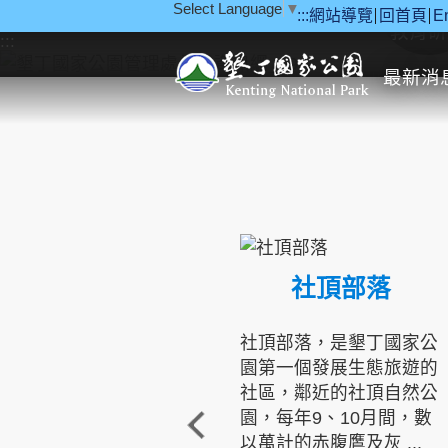
Select Language
▼
:::
網站導覽
回首頁
E
跳到主要內容區塊
教育研
:::
最新消
社頂部落
社頂部落，是墾丁國家公
園第一個發展生態旅遊的
社區，鄰近的社頂自然公
園，每年9、10月間，數
以萬計的赤腹鷹及灰 ...