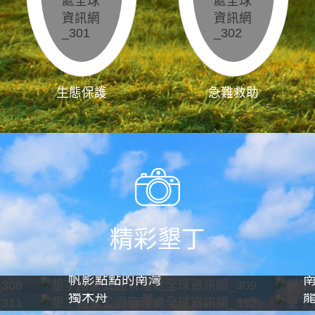
生態保護
急難救助
精彩墾丁
帆影點點的南灣
獨木舟