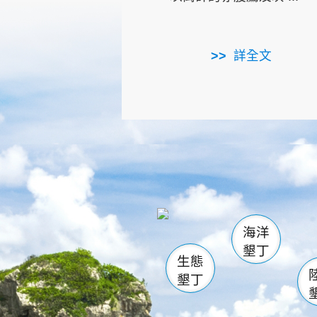
詳全文
龜山
海生館
出
恆春
萬里桐
龍鑾潭自
瓊麻館
關山
後壁
白砂
海洋
貓鼻
墾丁
生態
墾丁