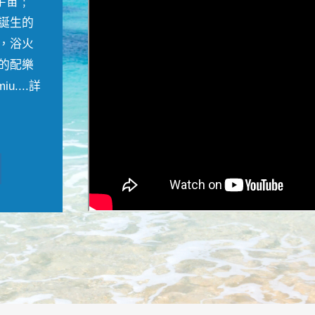
宇宙﹔
誕生的
，浴火
的配樂
....
詳