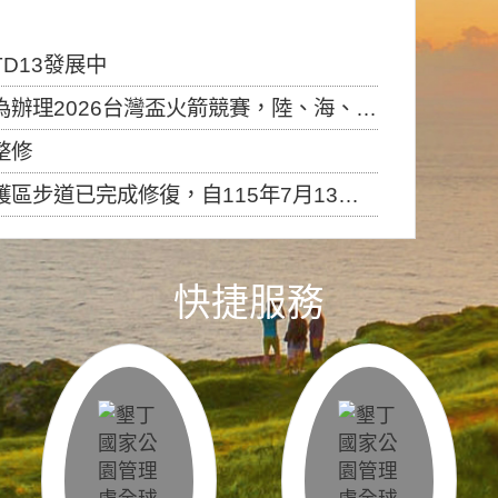
D13發展中
6台灣盃火箭競賽，陸、海、空域警戒及協調相關事宜，因颱風備案事宜
整修
，自115年7月13日（星期一）起恢復開放入園，歡迎民眾依規定申請入園....
快捷服務