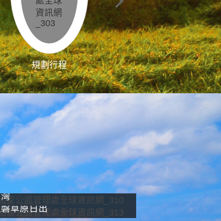
規劃行程
影像直播
南灣
龍磐草原日出