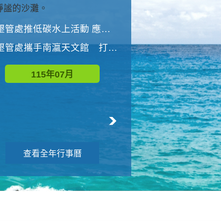
與國家公園有約-優游潮間
墾管處推低碳水上活動 應屆畢業生限額免費參加
墾管處推低碳水上活動 應屆畢業生限額
墾管處攜手南瀛天文館 打造沉浸式天文探索營隊
115年08月
115年07月
查看全年行事曆