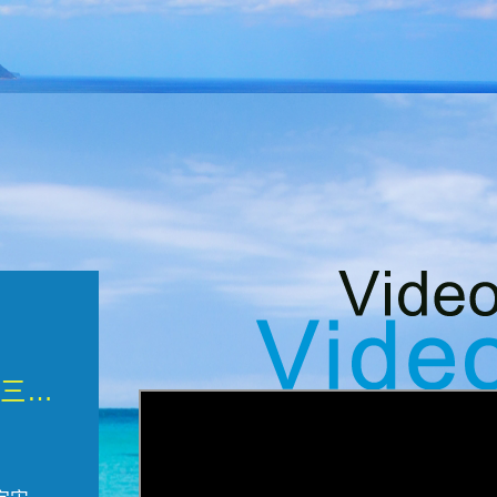
微觀墾丁三部曲 重生....