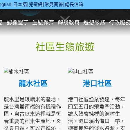
nglish
日本語
兒童網
常見問答
處長信箱
究
休閒遊憩
行政申辦
兒童
息
認識墾丁
生態保育
解說教育
遊憩服務
行政服
社區生態旅遊
龍水社區
港口社區
龍水里是琅嶠米的產地，
港口社區漁業發達，每年
是台灣最南端的有機稻作
四至五月的飛魚季活動，
區，自古以來這裡就是恆
讓人體會純樸的漁村生
春重要的稻米生產地，炎
活。港口溪出海口一帶，
炎夏日裡。可以走進沁 ...
擁有良好的淡水資源，支