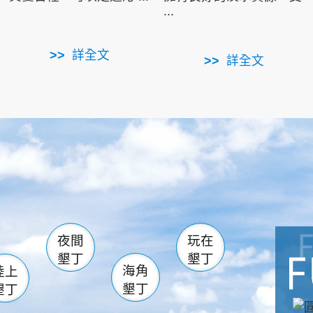
...
詳全文
詳全文
南仁湖
滿州
火
佳樂水
然中心
森林遊樂區
南灣
墾管處遊客中心
社頂公園
風吹沙
湖
船帆石
龍磐公園
香蕉灣
頭
砂島
龍坑
鵝鑾鼻
夜間
玩在
墾丁
墾丁
海角
陸上
墾丁
墾丁