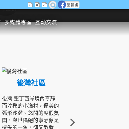
生態旅遊
務
多媒體專區
互動交流
後灣社區
國境之南生態文化發展協會
後灣 墾丁西岸境內寧靜
而淳樸的小漁村，優美的
龍坑地區為隆起的珊瑚礁
弧形沙灘、悠閒的度假氛
地形，由於地處鵝鑾鼻夾
圍，與世隔絕的寧靜像是
角的端點，冬季海浪拍打
遺失的一角，卻又散發 ...
著礁岸，旺盛的侵蝕作