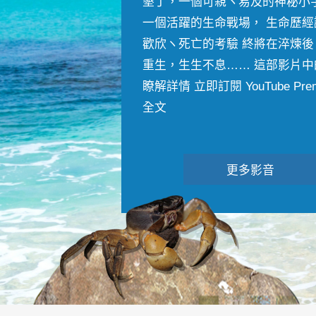
墾丁，一個可親ヽ易及的神秘小
一個活躍的生命戰場， 生命歷經
歡欣ヽ死亡的考驗 終將在淬煉後
重生，生生不息…… 這部影片中
瞭解詳情 立即訂閱 YouTube Premiu
全文
更多影音