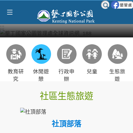
Select Language
▼
跳到主要內容區塊
:::
教育研
休閒遊
行政申
兒童
生態旅
究
憩
辦
遊
社區生態旅遊
社頂部落