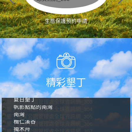
生態保護預約申請
精彩墾丁
夏日墾丁
帆影點點的南灣
南灣
欖仁溪谷
獨木舟