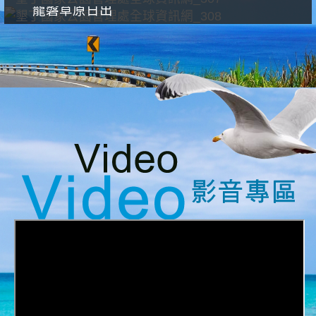
龍磐草原日出