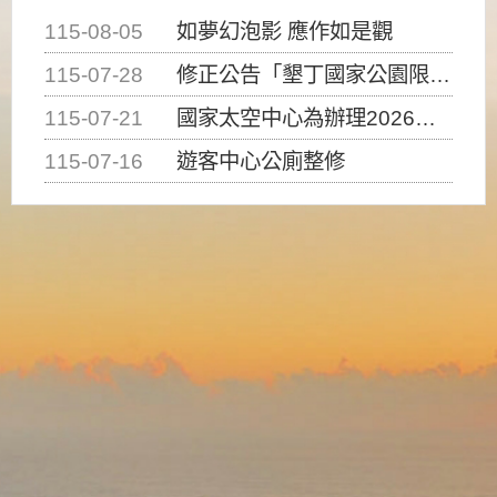
115-08-05
如夢幻泡影 應作如是觀
115-07-28
修正公告「墾丁國家公園限制水域遊憩活動之種類、範圍、時間及行為」，自即日生效。
115-07-21
國家太空中心為辦理2026台灣盃火箭競賽，陸、海、空域警戒及協調相關事宜，因颱風備案事宜
115-07-16
遊客中心公廁整修