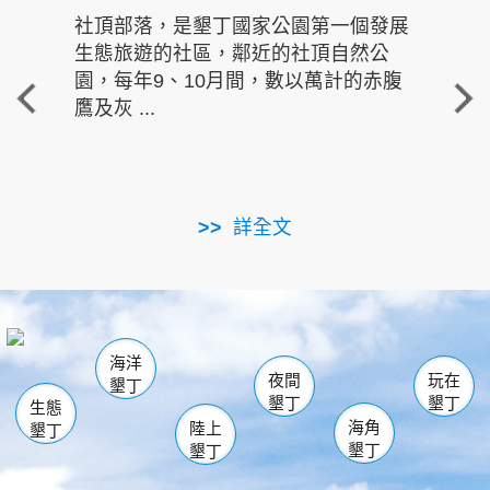
社頂部落，是墾丁國家公園第一個發展
龍水
生態旅遊的社區，鄰近的社頂自然公
的有
園，每年9、10月間，數以萬計的赤腹
重要
鷹及灰 ...
走進沁 
詳全文
南仁湖
龜山
海生館
滿州
出火
恆春
佳樂水
萬里桐
龍鑾潭自然中心
森林遊樂區
瓊麻館
南灣
關山
墾管處遊客中心
社頂公園
風吹沙
後壁湖
船帆石
白砂
海洋
龍磐公園
香蕉灣
貓鼻頭
砂島
龍坑
鵝鑾鼻
夜間
玩在
墾丁
墾丁
墾丁
生態
海角
陸上
墾丁
墾丁
墾丁