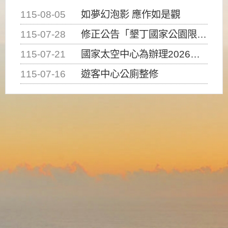
115-08-05
如夢幻泡影 應作如是觀
115-07-28
修正公告「墾丁國家公園限制水域遊憩活動之種類、範圍、時間及行為」，自即日生效。
115-07-21
國家太空中心為辦理2026台灣盃火箭競賽，陸、海、空域警戒及協調相關事宜，因颱風備案事宜
115-07-16
遊客中心公廁整修