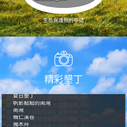
生態保護預約申請
精彩墾丁
夏日墾丁
帆影點點的南灣
南灣
欖仁溪谷
獨木舟