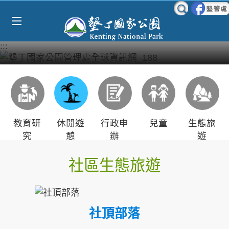
Select Language
▼
跳到主要內容區塊
:::
教育研
休閒遊
行政申
兒童
生態旅
究
憩
辦
遊
社區生態旅遊
社頂部落