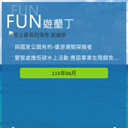
與國家公園有約-優游潮間探險者
墾管處推低碳水上活動 應屆畢業生限額免費參加
115年08月