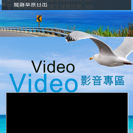
龍磐草原日出