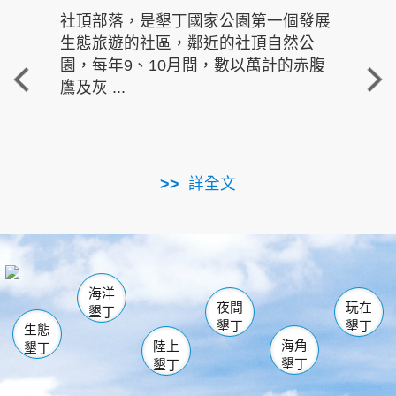
社頂部落，是墾丁國家公園第一個發展
龍水
生態旅遊的社區，鄰近的社頂自然公
的有
園，每年9、10月間，數以萬計的赤腹
重要
鷹及灰 ...
走進沁 
詳全文
南仁湖
龜山
海生館
滿州
出火
恆春
佳樂水
萬里桐
龍鑾潭自然中心
森林遊樂區
瓊麻館
南灣
關山
墾管處遊客中心
社頂公園
風吹沙
後壁湖
船帆石
白砂
海洋
龍磐公園
香蕉灣
貓鼻頭
砂島
龍坑
鵝鑾鼻
夜間
玩在
墾丁
墾丁
墾丁
生態
海角
陸上
墾丁
墾丁
墾丁