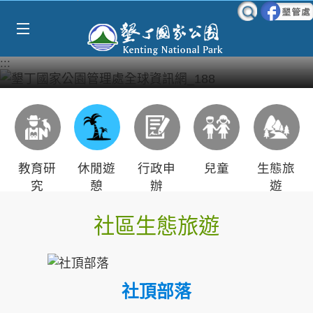
Select Language
▼
跳到主要內容區塊
:::
教育研
休閒遊
行政申
兒童
生態旅
究
憩
辦
遊
社區生態旅遊
社頂部落