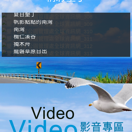
夏日墾丁
帆影點點的南灣
南灣
欖仁溪谷
獨木舟
龍磐草原日出