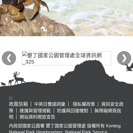
:::
政風信箱
中英日雙語詞彙
隱私權政策
資訊安全政
策
維護與管理規範
防護與回復機制
無障礙網頁說
明
網站資料開放宣告
內政部國家公園署 墾丁國家公園管理處 版權所有 Kenting
National Park Headquarters, National Park Service,