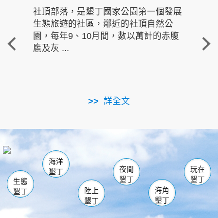
社頂部落，是墾丁國家公園第一個發展
龍水
生態旅遊的社區，鄰近的社頂自然公
的有
園，每年9、10月間，數以萬計的赤腹
重要
鷹及灰 ...
走進沁 
詳全文
南仁湖
龜山
海生館
滿州
出火
恆春
佳樂水
萬里桐
龍鑾潭自然中心
森林遊樂區
瓊麻館
南灣
關山
墾管處遊客中心
社頂公園
風吹沙
後壁湖
船帆石
白砂
海洋
龍磐公園
香蕉灣
貓鼻頭
砂島
龍坑
鵝鑾鼻
夜間
玩在
墾丁
墾丁
墾丁
生態
海角
陸上
墾丁
墾丁
墾丁