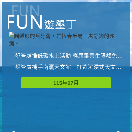
墾管處推低碳水上活動 應屆畢業生限額免費參加
墾管處攜手南瀛天文館 打造沉浸式天文探索營隊
115年07月