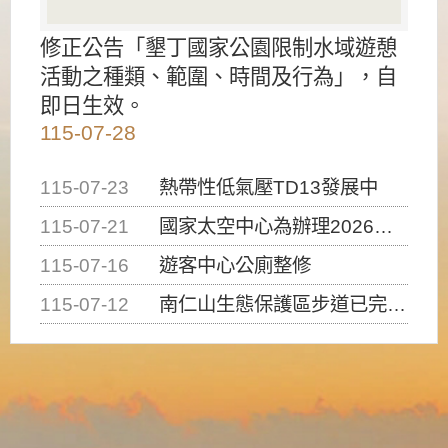
修正公告「墾丁國家公園限制水域遊憩
活動之種類、範圍、時間及行為」，自
即日生效。
115-07-28
115-07-23
熱帶性低氣壓TD13發展中
115-07-21
國家太空中心為辦理2026台灣盃火箭競賽，陸、海、空域警戒及協調相關事宜，因颱風備案事宜
115-07-16
遊客中心公廁整修
115-07-12
南仁山生態保護區步道已完成修復，自115年7月13日（星期一）起恢復開放入園，歡迎民眾依規定申請入園....