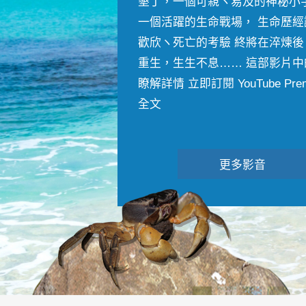
墾丁，一個可親ヽ易及的神秘小
一個活躍的生命戰場， 生命歷經
歡欣ヽ死亡的考驗 終將在淬煉後
重生，生生不息…… 這部影片中
瞭解詳情 立即訂閱 YouTube Premiu
全文
更多影音