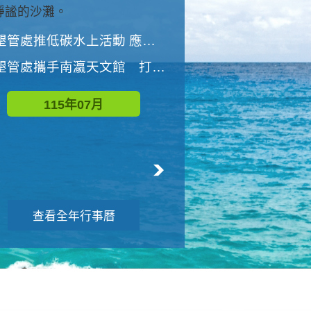
與國家公園有約-優游潮間
墾管處推低碳水上活動 應屆畢業生限額免費參加
墾管處推低碳水上活動 應屆畢業生限額
墾管處攜手南瀛天文館 打造沉浸式天文探索營隊
115年08月
115年07月
查看全年行事曆