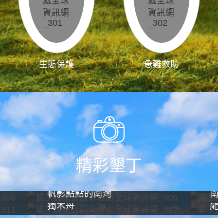
生態保護
急難救助
精彩墾丁
帆影點點的南灣
獨木舟