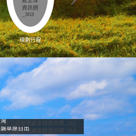
規劃行程
影像直播
南灣
龍磐草原日出