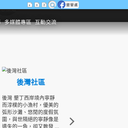
生態旅遊
務
多媒體專區
互動交流
後灣社區
國境之南生態文化發展協會
後灣 墾丁西岸境內寧靜
而淳樸的小漁村，優美的
龍坑地區為隆起的珊瑚礁
弧形沙灘、悠閒的度假氛
地形，由於地處鵝鑾鼻夾
圍，與世隔絕的寧靜像是
角的端點，冬季海浪拍打
遺失的一角，卻又散發 ...
著礁岸，旺盛的侵蝕作