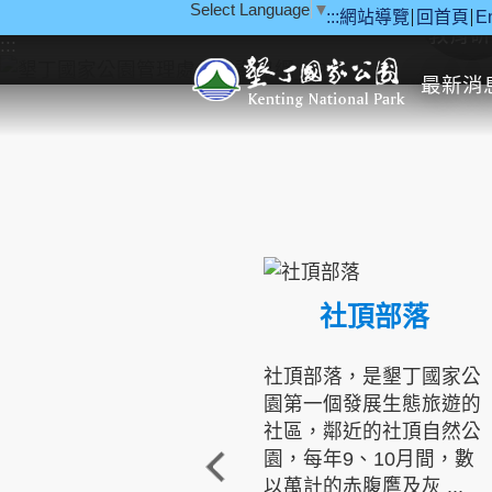
Select Language
▼
:::
網站導覽
回首頁
E
跳到主要內容區塊
教育研
:::
最新消
社頂部落
社頂部落，是墾丁國家公
園第一個發展生態旅遊的
社區，鄰近的社頂自然公
園，每年9、10月間，數
以萬計的赤腹鷹及灰 ...