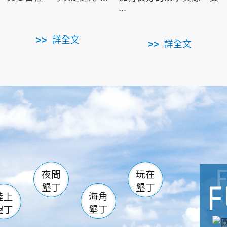
...
詳全文
詳全文
南仁湖
滿州
火
佳樂水
然中心
森林遊樂區
南灣
墾管處遊客中心
社頂公園
風吹沙
湖
船帆石
龍磐公園
香蕉灣
頭
砂島
龍坑
鵝鑾鼻
夜間
玩在
墾丁
墾丁
海角
陸上
墾丁
墾丁