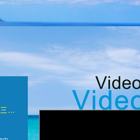
微觀墾丁三部曲 重生....