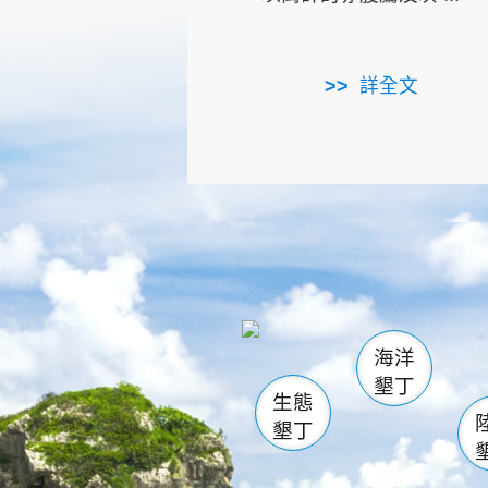
詳全文
龜山
海生館
出
恆春
萬里桐
龍鑾潭自
瓊麻館
關山
後壁
白砂
海洋
貓鼻
墾丁
生態
墾丁