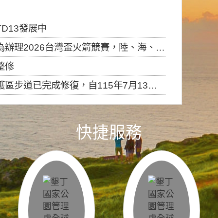
D13發展中
6台灣盃火箭競賽，陸、海、空域警戒及協調相關事宜，因颱風備案事宜
整修
，自115年7月13日（星期一）起恢復開放入園，歡迎民眾依規定申請入園....
快捷服務