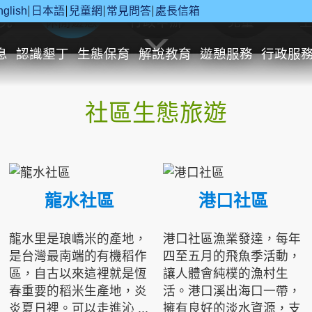
nglish
日本語
兒童網
常見問答
處長信箱
究
休閒遊憩
行政申辦
兒童
息
認識墾丁
生態保育
解說教育
遊憩服務
行政服
社區生態旅遊
龍水社區
港口社區
龍水里是琅嶠米的產地，
港口社區漁業發達，每年
是台灣最南端的有機稻作
四至五月的飛魚季活動，
區，自古以來這裡就是恆
讓人體會純樸的漁村生
春重要的稻米生產地，炎
活。港口溪出海口一帶，
炎夏日裡。可以走進沁 ...
擁有良好的淡水資源，支