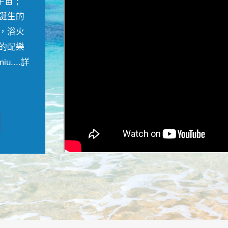
宇宙﹔
誕生的
，浴火
的配樂
....
詳