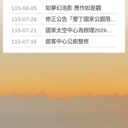
115-08-05
如夢幻泡影 應作如是觀
115-07-28
修正公告「墾丁國家公園限制水域遊憩活動之種類、範圍、時間及行為」，自即日生效。
115-07-21
國家太空中心為辦理2026台灣盃火箭競賽，陸、海、空域警戒及協調相關事宜，因颱風備案事宜
115-07-16
遊客中心公廁整修