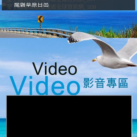
龍磐草原日出