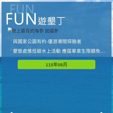
與國家公園有約-優游潮間探險者
墾管處推低碳水上活動 應屆畢業生限額免費參加
115年08月