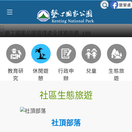
Select Language
▼
跳到主要內容區塊
:::
教育研
休閒遊
行政申
兒童
生態旅
究
憩
辦
遊
社區生態旅遊
社頂部落