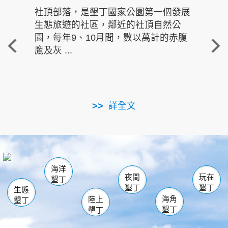
社頂部落，是墾丁國家公園第一個發展
龍水
生態旅遊的社區，鄰近的社頂自然公
的有
園，每年9、10月間，數以萬計的赤腹
重要
鷹及灰 ...
走進沁 
詳全文
南仁湖
龜山
海生館
滿州
出火
恆春
佳樂水
萬里桐
龍鑾潭自然中心
森林遊樂區
瓊麻館
南灣
關山
墾管處遊客中心
社頂公園
風吹沙
後壁湖
船帆石
白砂
海洋
龍磐公園
香蕉灣
貓鼻頭
砂島
龍坑
鵝鑾鼻
夜間
玩在
墾丁
墾丁
墾丁
生態
海角
陸上
墾丁
墾丁
墾丁