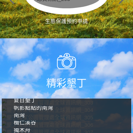
生態保護預約申請
精彩墾丁
夏日墾丁
帆影點點的南灣
南灣
欖仁溪谷
獨木舟