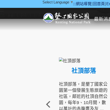
Select Language
▼
:::
網站導覽
回首頁
E
跳到主要內容區塊
教育研
:::
最新消
社頂部落
社頂部落，是墾丁國家公
園第一個發展生態旅遊的
社區，鄰近的社頂自然公
園，每年9、10月間，數
以萬計的赤腹鷹及灰 ...