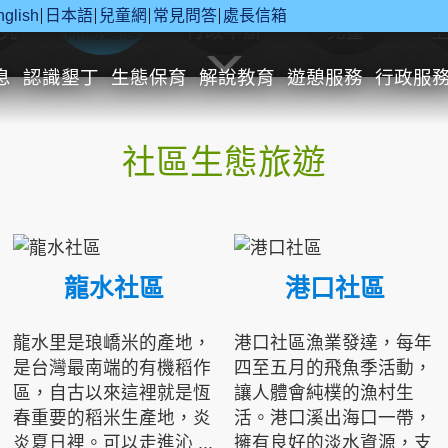
nglish
日本語
兒童網
常見問答
處長信箱
究
休閒遊憩
行政申辦
兒童
息
認識墾丁
生態保育
解說教育
遊憩服務
行政服
社區生態旅遊
龍水社區
港口社區
龍水里是琅嶠米的產地，
港口社區漁業發達，每年
是台灣最南端的有機稻作
四至五月的飛魚季活動，
區，自古以來這裡就是恆
讓人體會純樸的漁村生
春重要的稻米生產地，炎
活。港口溪出海口一帶，
炎夏日裡。可以走進沁 ...
擁有良好的淡水資源，支