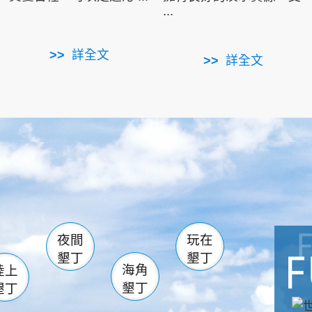
...
詳全文
詳全文
南仁湖
滿州
火
佳樂水
然中心
森林遊樂區
南灣
墾管處遊客中心
社頂公園
風吹沙
湖
船帆石
龍磐公園
香蕉灣
頭
砂島
龍坑
鵝鑾鼻
夜間
玩在
墾丁
墾丁
海角
陸上
墾丁
墾丁