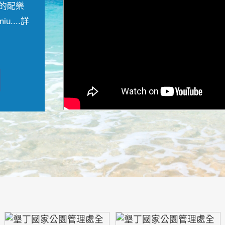
的配樂
....
詳