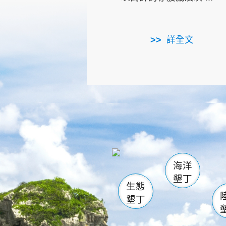
詳全文
龜山
海生館
出
恆春
萬里桐
龍鑾潭自
瓊麻館
關山
後壁
白砂
海洋
貓鼻
墾丁
生態
墾丁