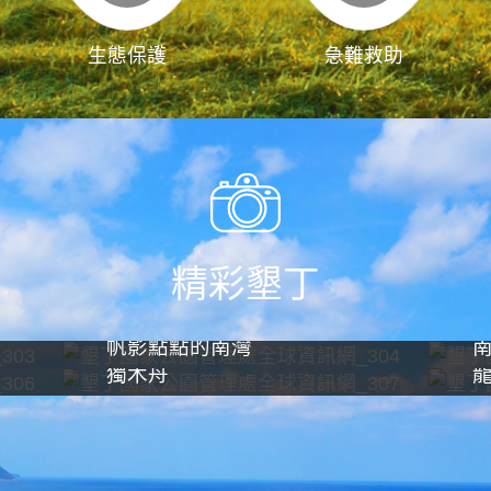
生態保護
急難救助
精彩墾丁
帆影點點的南灣
獨木舟