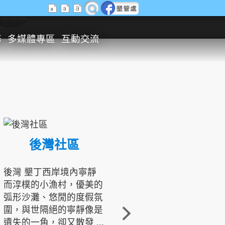
生態旅遊
務
多媒體專區
互動交流
後灣社區
國境之南生態文化發展協會
後灣 墾丁西岸境內寧靜
而淳樸的小漁村，優美的
龍坑地區為隆起的珊瑚礁
弧形沙灘、悠閒的度假氛
地形，由於地處鵝鑾鼻夾
圍，與世隔絕的寧靜像是
角的端點，冬季海浪拍打
遺失的一角，卻又散發 ...
著礁岸，旺盛的侵蝕作