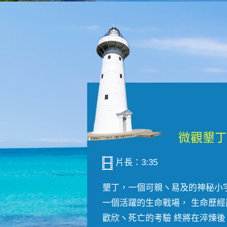
片長：3:35
墾丁，一個可親ヽ易及的神秘小
一個活躍的生命戰場， 生命歷經
歡欣ヽ死亡的考驗 終將在淬煉後