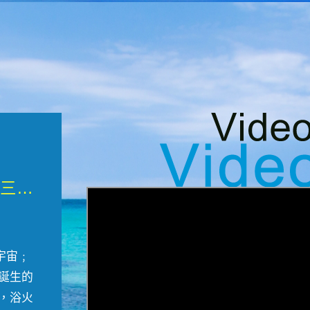
微觀墾丁三部曲 重生....
宇宙﹔
誕生的
，浴火