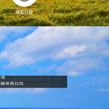
規劃行程
影像直播
南灣
龍磐草原日出