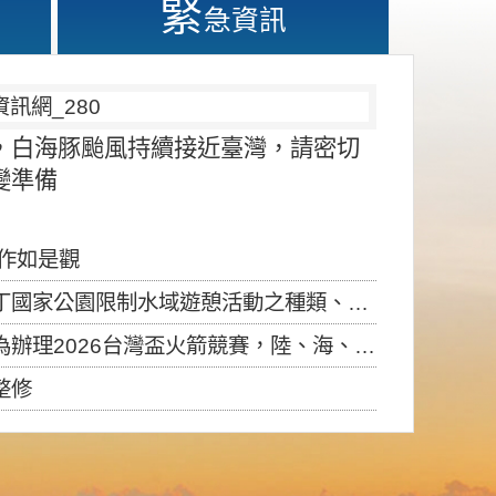
緊
急資訊
，白海豚颱風持續接近臺灣，請密切
變準備
應作如是觀
園限制水域遊憩活動之種類、範圍、時間及行為」，自即日生效。
6台灣盃火箭競賽，陸、海、空域警戒及協調相關事宜，因颱風備案事宜
整修