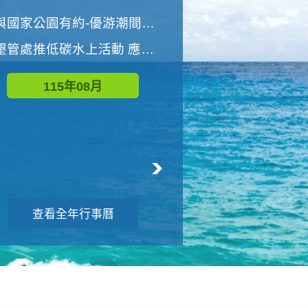
世界地球清潔日 墾管處辦理「2026年墾丁國家公園沙灘淨灘活動」
與國家公園有約-優游潮間探險者
墾管處推低碳水上活動 應屆畢業生限額免費參加
115年09月
115年08月
查看全年行事曆