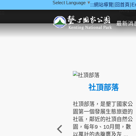
Select Language
▼
:::
網站導覽
回首頁
E
跳到主要內容區塊
教育研
:::
最新消
社頂部落
社頂部落，是墾丁國家公
園第一個發展生態旅遊的
社區，鄰近的社頂自然公
園，每年9、10月間，數
以萬計的赤腹鷹及灰 ...