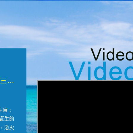
微觀墾丁三部曲 重生....
宇宙﹔
誕生的
，浴火