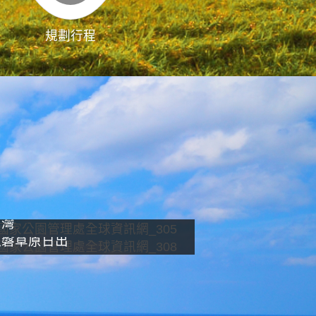
規劃行程
影像直播
南灣
龍磐草原日出