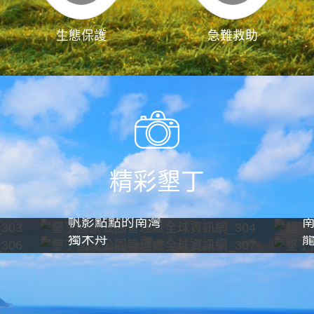
生態保護
急難救助
精彩墾丁
帆影點點的南灣
獨木舟