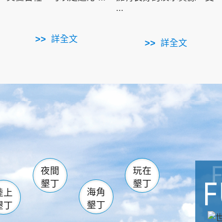
...
詳全文
詳全文
南仁湖
滿州
火
佳樂水
然中心
森林遊樂區
南灣
墾管處遊客中心
社頂公園
風吹沙
湖
船帆石
龍磐公園
香蕉灣
頭
砂島
龍坑
鵝鑾鼻
夜間
玩在
墾丁
墾丁
海角
陸上
墾丁
墾丁