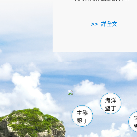
詳全文
龜山
海生館
出
恆春
萬里桐
龍鑾潭自
瓊麻館
關山
後壁
白砂
海洋
貓鼻
墾丁
生態
墾丁