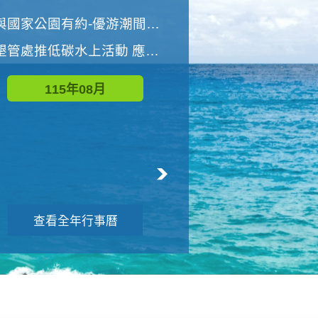
世界地球清潔日 墾管處辦理「2026年墾丁國家公園沙灘淨灘活動」
與國家公園有約-優游潮間探險者
墾管處推低碳水上活動 應屆畢業生限額免費參加
115年09月
115年08月
查看全年行事曆