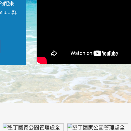
的配樂
....
詳