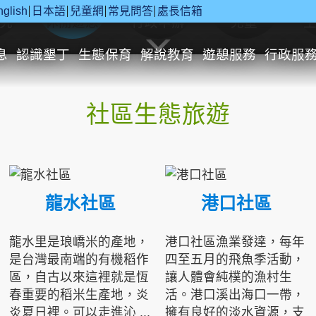
nglish
日本語
兒童網
常見問答
處長信箱
究
休閒遊憩
行政申辦
兒童
息
認識墾丁
生態保育
解說教育
遊憩服務
行政服
社區生態旅遊
龍水社區
港口社區
龍水里是琅嶠米的產地，
港口社區漁業發達，每年
是台灣最南端的有機稻作
四至五月的飛魚季活動，
區，自古以來這裡就是恆
讓人體會純樸的漁村生
春重要的稻米生產地，炎
活。港口溪出海口一帶，
炎夏日裡。可以走進沁 ...
擁有良好的淡水資源，支