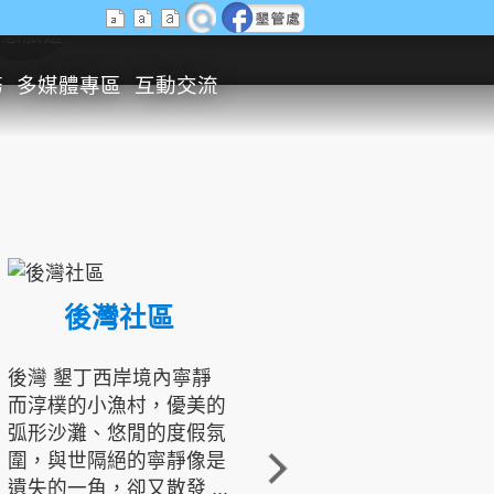
生態旅遊
務
多媒體專區
互動交流
後灣社區
國境之南生態文化發展協會
後灣 墾丁西岸境內寧靜
而淳樸的小漁村，優美的
龍坑地區為隆起的珊瑚礁
弧形沙灘、悠閒的度假氛
地形，由於地處鵝鑾鼻夾
圍，與世隔絕的寧靜像是
角的端點，冬季海浪拍打
遺失的一角，卻又散發 ...
著礁岸，旺盛的侵蝕作