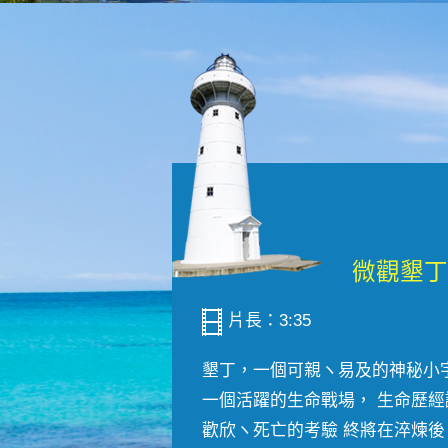
片長：3:35
墾丁，一個可親ヽ易及的神秘小
一個活躍的生命戰場， 生命歷經
歡欣ヽ死亡的考驗 終將在淬煉後