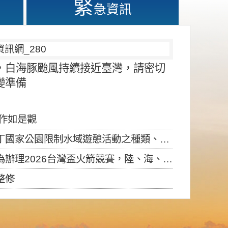
緊
急資訊
，白海豚颱風持續接近臺灣，請密切
變準備
應作如是觀
園限制水域遊憩活動之種類、範圍、時間及行為」，自即日生效。
6台灣盃火箭競賽，陸、海、空域警戒及協調相關事宜，因颱風備案事宜
整修