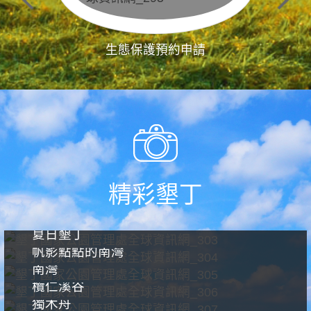
生態保護預約申請
精彩墾丁
夏日墾丁
帆影點點的南灣
南灣
欖仁溪谷
獨木舟