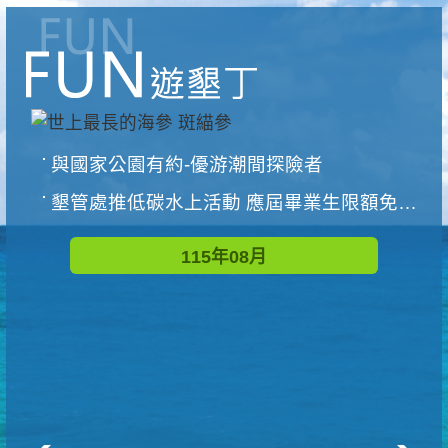
與國家公園有約-優游潮間探險者
墾管處推低碳水上活動 應屆畢業生限額免費參加
115年08月