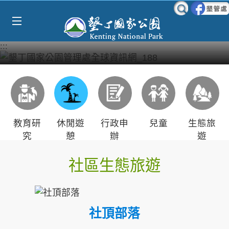
Select Language
▼
跳到主要內容區塊
:::
教育研
休閒遊
行政申
兒童
生態旅
究
憩
辦
遊
社區生態旅遊
社頂部落