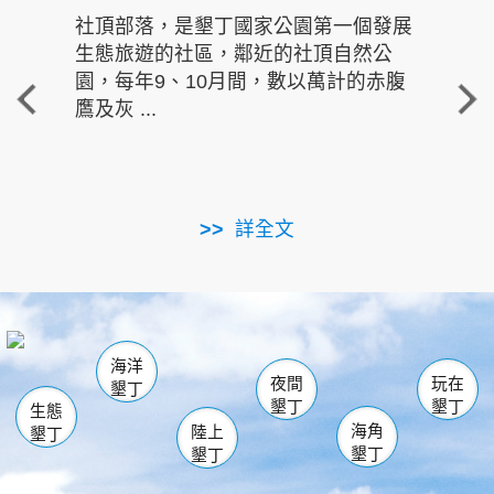
社頂部落，是墾丁國家公園第一個發展
龍水
生態旅遊的社區，鄰近的社頂自然公
的有
園，每年9、10月間，數以萬計的赤腹
重要
鷹及灰 ...
走進沁 
詳全文
南仁湖
龜山
海生館
滿州
出火
恆春
佳樂水
萬里桐
龍鑾潭自然中心
森林遊樂區
瓊麻館
南灣
關山
墾管處遊客中心
社頂公園
風吹沙
後壁湖
船帆石
白砂
海洋
龍磐公園
香蕉灣
貓鼻頭
砂島
龍坑
鵝鑾鼻
夜間
玩在
墾丁
墾丁
墾丁
生態
海角
陸上
墾丁
墾丁
墾丁