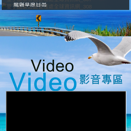
龍磐草原日出