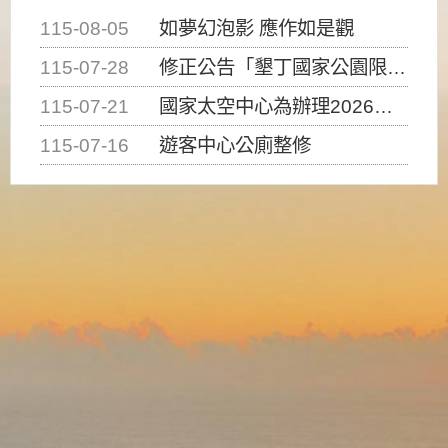
115-08-05
如夢幻泡影 應作如是觀
115-07-28
修正公告「墾丁國家公園限制水域遊憩活動之種類、範圍、時間及行為」，自即日生效。
115-07-21
國家太空中心為辦理2026台灣盃火箭競賽，陸、海、空域警戒及協調相關事宜，因颱風備案事宜
115-07-16
遊客中心公廁整修