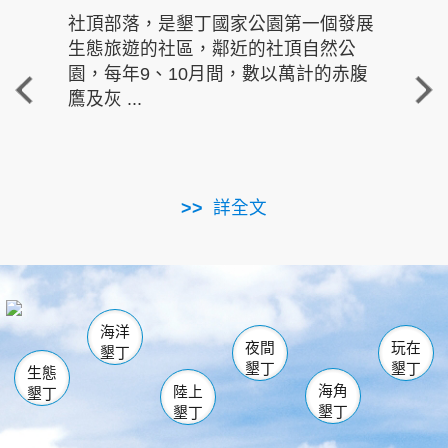
社頂部落，是墾丁國家公園第一個發展
龍水
生態旅遊的社區，鄰近的社頂自然公
的有
園，每年9、10月間，數以萬計的赤腹
重要
鷹及灰 ...
走進沁 
詳全文
南仁湖
龜山
海生館
滿州
出火
恆春
佳樂水
萬里桐
龍鑾潭自然中心
森林遊樂區
瓊麻館
南灣
關山
墾管處遊客中心
社頂公園
風吹沙
後壁湖
船帆石
白砂
海洋
龍磐公園
香蕉灣
貓鼻頭
砂島
龍坑
鵝鑾鼻
夜間
玩在
墾丁
墾丁
墾丁
生態
海角
陸上
墾丁
墾丁
墾丁