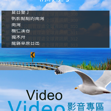
夏日墾丁
帆影點點的南灣
南灣
欖仁溪谷
獨木舟
龍磐草原日出