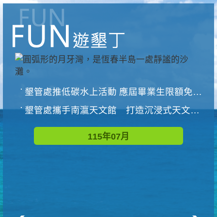
墾管處推低碳水上活動 應屆畢業生限額免費參加
墾管處攜手南瀛天文館 打造沉浸式天文探索營隊
115年07月