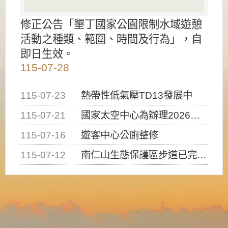
修正公告「墾丁國家公園限制水域遊憩
活動之種類、範圍、時間及行為」，自
即日生效。
115-07-28
115-07-23
熱帶性低氣壓TD13發展中
115-07-21
國家太空中心為辦理2026台灣盃火箭競賽，陸、海、空域警戒及協調相關事宜，因颱風備案事宜
115-07-16
遊客中心公廁整修
115-07-12
南仁山生態保護區步道已完成修復，自115年7月13日（星期一）起恢復開放入園，歡迎民眾依規定申請入園....