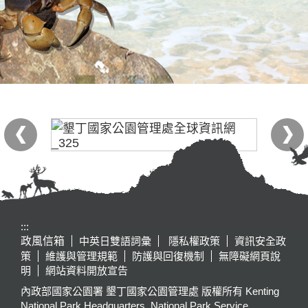
:::
政風信箱
中英日雙語詞彙
隱私權政策
資訊安全政
策
維護與管理規範
防護與回復機制
無障礙網頁說
明
網站資料開放宣告
內政部國家公園署 墾丁國家公園管理處 版權所有 Kenting
National Park Headquarters, National Park Service,