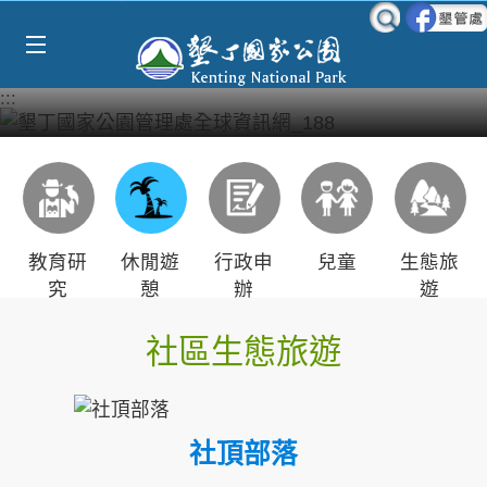
Select Language
▼
跳到主要內容區塊
:::
教育研
休閒遊
行政申
兒童
生態旅
究
憩
辦
遊
社區生態旅遊
社頂部落