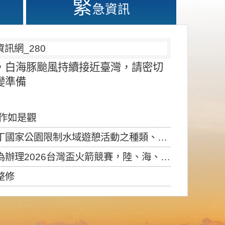
緊
急資訊
，白海豚颱風持續接近臺灣，請密切
變準備
應作如是觀
園限制水域遊憩活動之種類、範圍、時間及行為」，自即日生效。
6台灣盃火箭競賽，陸、海、空域警戒及協調相關事宜，因颱風備案事宜
整修