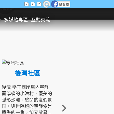
生態旅遊
務
多媒體專區
互動交流
後灣社區
國境之南生態文化發展協會
後灣 墾丁西岸境內寧靜
而淳樸的小漁村，優美的
龍坑地區為隆起的珊瑚礁
弧形沙灘、悠閒的度假氛
地形，由於地處鵝鑾鼻夾
圍，與世隔絕的寧靜像是
角的端點，冬季海浪拍打
遺失的一角，卻又散發 ...
著礁岸，旺盛的侵蝕作