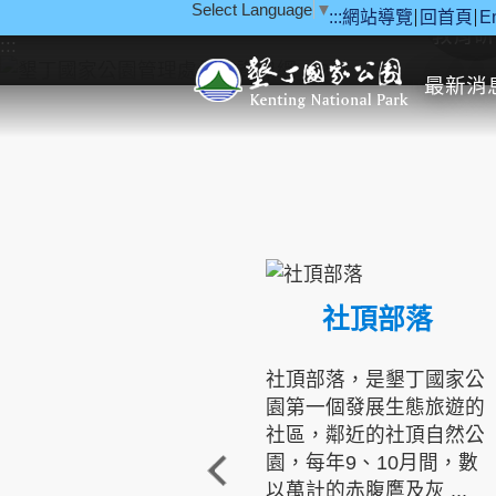
Select Language
▼
:::
網站導覽
回首頁
E
跳到主要內容區塊
教育研
:::
最新消
社頂部落
社頂部落，是墾丁國家公
園第一個發展生態旅遊的
社區，鄰近的社頂自然公
園，每年9、10月間，數
以萬計的赤腹鷹及灰 ...