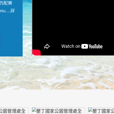
的配樂
....
詳