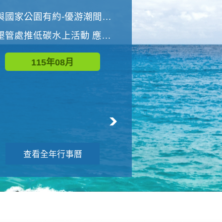
世界地球清潔日 墾管處辦理「2026年墾丁國家公園沙灘淨灘活動」
與國家公園有約-優游潮間探險者
墾管處推低碳水上活動 應屆畢業生限額免費參加
115年09月
115年08月
查看全年行事曆