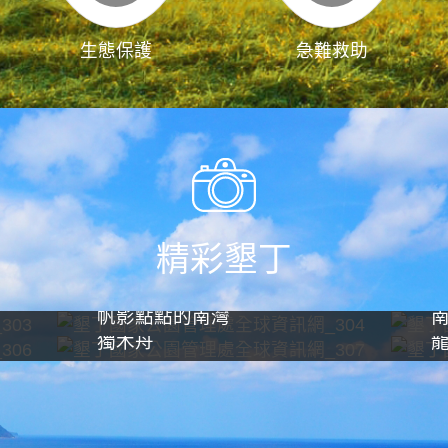
生態保護
急難救助
精彩墾丁
帆影點點的南灣
獨木舟