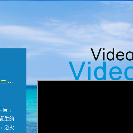
微觀墾丁三部曲 重生....
宇宙﹔
誕生的
，浴火