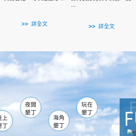
...
詳全文
詳全文
南仁湖
滿州
火
佳樂水
然中心
森林遊樂區
南灣
墾管處遊客中心
社頂公園
風吹沙
湖
船帆石
龍磐公園
香蕉灣
頭
砂島
龍坑
鵝鑾鼻
夜間
玩在
墾丁
墾丁
海角
陸上
墾丁
墾丁