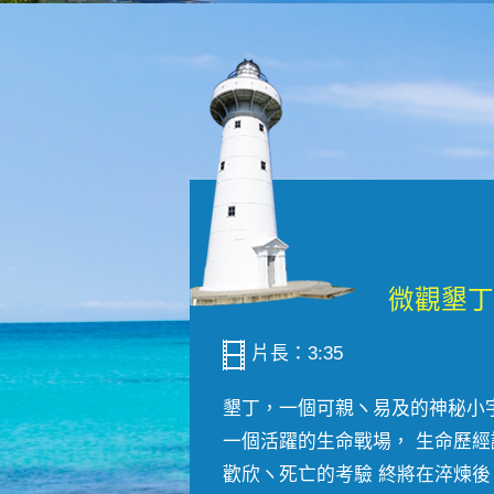
片長：3:35
墾丁，一個可親ヽ易及的神秘小
一個活躍的生命戰場， 生命歷經
歡欣ヽ死亡的考驗 終將在淬煉後