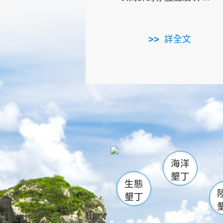
詳全文
龜山
海生館
出
恆春
萬里桐
龍鑾潭自
瓊麻館
關山
後壁
白砂
海洋
貓鼻
墾丁
生態
墾丁