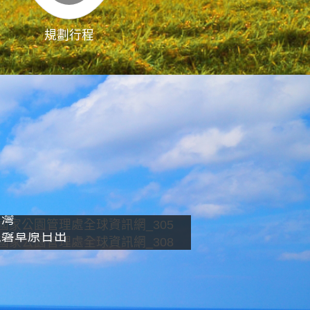
規劃行程
影像直播
南灣
龍磐草原日出