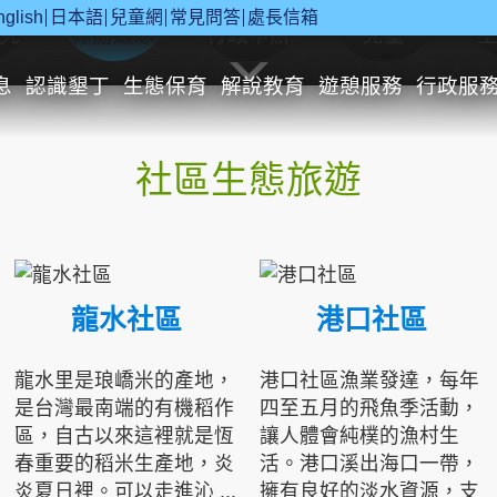
nglish
日本語
兒童網
常見問答
處長信箱
究
休閒遊憩
行政申辦
兒童
息
認識墾丁
生態保育
解說教育
遊憩服務
行政服
社區生態旅遊
龍水社區
港口社區
龍水里是琅嶠米的產地，
港口社區漁業發達，每年
是台灣最南端的有機稻作
四至五月的飛魚季活動，
區，自古以來這裡就是恆
讓人體會純樸的漁村生
春重要的稻米生產地，炎
活。港口溪出海口一帶，
炎夏日裡。可以走進沁 ...
擁有良好的淡水資源，支