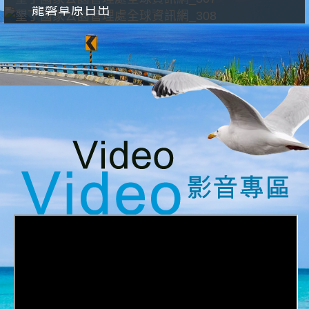
龍磐草原日出