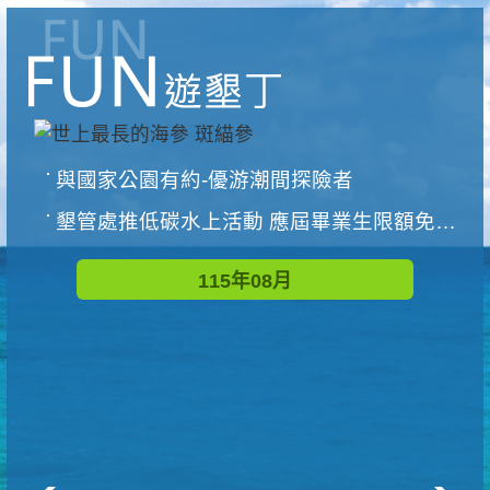
與國家公園有約-優游潮間探險者
墾管處推低碳水上活動 應屆畢業生限額免費參加
115年08月