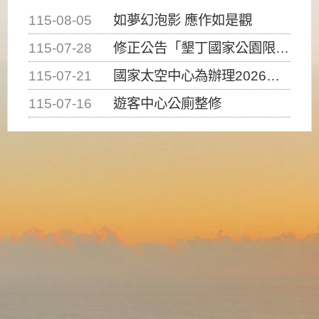
115-08-05
如夢幻泡影 應作如是觀
115-07-28
修正公告「墾丁國家公園限制水域遊憩活動之種類、範圍、時間及行為」，自即日生效。
115-07-21
國家太空中心為辦理2026台灣盃火箭競賽，陸、海、空域警戒及協調相關事宜，因颱風備案事宜
115-07-16
遊客中心公廁整修