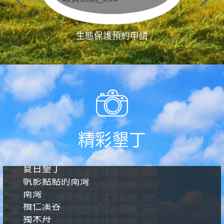
生態保護預約申請
精彩墾丁
夏日墾丁
帆影點點的南灣
南灣
欖仁溪谷
獨木舟