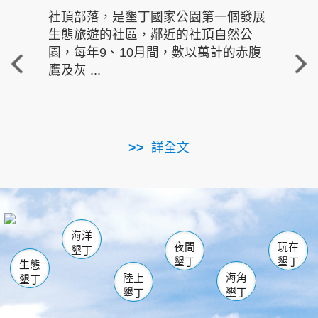
社頂部落，是墾丁國家公園第一個發展
龍水
生態旅遊的社區，鄰近的社頂自然公
的有
園，每年9、10月間，數以萬計的赤腹
重要
鷹及灰 ...
走進沁 
詳全文
南仁湖
龜山
海生館
滿州
出火
恆春
佳樂水
萬里桐
龍鑾潭自然中心
森林遊樂區
瓊麻館
南灣
關山
墾管處遊客中心
社頂公園
風吹沙
後壁湖
船帆石
白砂
海洋
龍磐公園
香蕉灣
貓鼻頭
砂島
龍坑
鵝鑾鼻
夜間
玩在
墾丁
墾丁
墾丁
生態
海角
陸上
墾丁
墾丁
墾丁