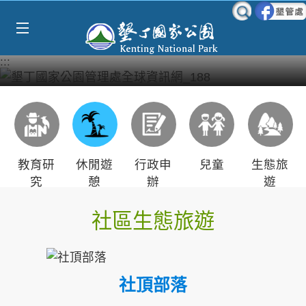
Select Language
▼
跳到主要內容區塊
:::
教育研
休閒遊
行政申
兒童
生態旅
究
憩
辦
遊
社區生態旅遊
社頂部落