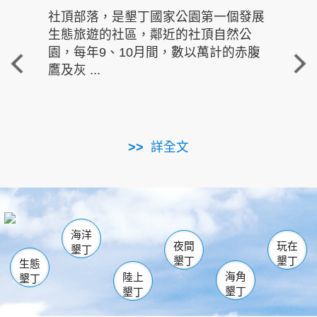
社頂部落，是墾丁國家公園第一個發展
龍水
生態旅遊的社區，鄰近的社頂自然公
的有
園，每年9、10月間，數以萬計的赤腹
重要
鷹及灰 ...
走進沁 
詳全文
南仁湖
龜山
海生館
滿州
出火
恆春
佳樂水
萬里桐
龍鑾潭自然中心
森林遊樂區
瓊麻館
南灣
關山
墾管處遊客中心
社頂公園
風吹沙
後壁湖
船帆石
白砂
海洋
龍磐公園
香蕉灣
貓鼻頭
砂島
龍坑
鵝鑾鼻
夜間
玩在
墾丁
墾丁
墾丁
生態
海角
陸上
墾丁
墾丁
墾丁