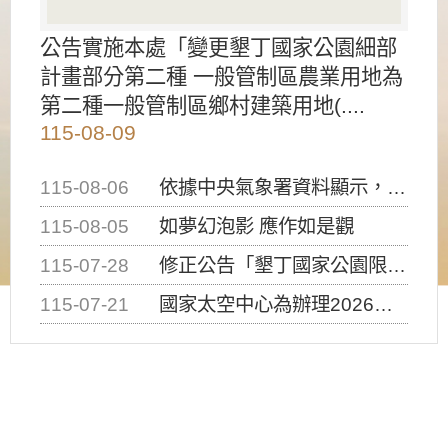
公告實施本處「變更墾丁國家公園細部
計畫部分第二種 一般管制區農業用地為
第二種一般管制區鄉村建築用地(....
115-08-09
115-08-06
依據中央氣象署資料顯示，白海豚颱風持續接近臺灣，請密切注意動向及早完成防災應變準備
115-08-05
如夢幻泡影 應作如是觀
115-07-28
修正公告「墾丁國家公園限制水域遊憩活動之種類、範圍、時間及行為」，自即日生效。
115-07-21
國家太空中心為辦理2026台灣盃火箭競賽，陸、海、空域警戒及協調相關事宜，因颱風備案事宜