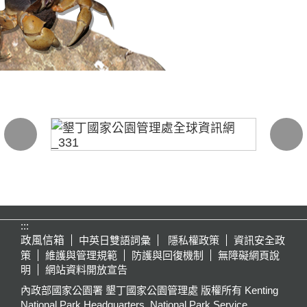
:::
政風信箱
中英日雙語詞彙
隱私權政策
資訊安全政
策
維護與管理規範
防護與回復機制
無障礙網頁說
明
網站資料開放宣告
內政部國家公園署 墾丁國家公園管理處 版權所有 Kenting
National Park Headquarters, National Park Service,