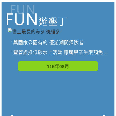
與國家公園有約-優游潮間探險者
墾管處推低碳水上活動 應屆畢業生限額免費參加
115年08月