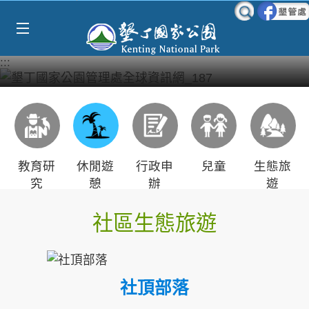
Select Language
▼
跳到主要內容區塊
:::
教育研
休閒遊
行政申
兒童
生態旅
究
憩
辦
遊
社區生態旅遊
社頂部落