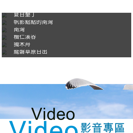
夏日墾丁
帆影點點的南灣
南灣
欖仁溪谷
獨木舟
龍磐草原日出