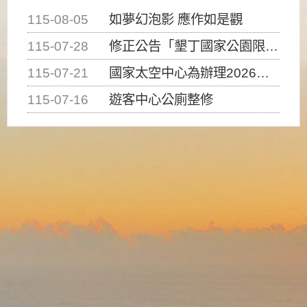
115-08-05
如夢幻泡影 應作如是觀
115-07-28
修正公告「墾丁國家公園限制水域遊憩活動之種類、範圍、時間及行為」，自即日生效。
115-07-21
國家太空中心為辦理2026台灣盃火箭競賽，陸、海、空域警戒及協調相關事宜，因颱風備案事宜
115-07-16
遊客中心公廁整修