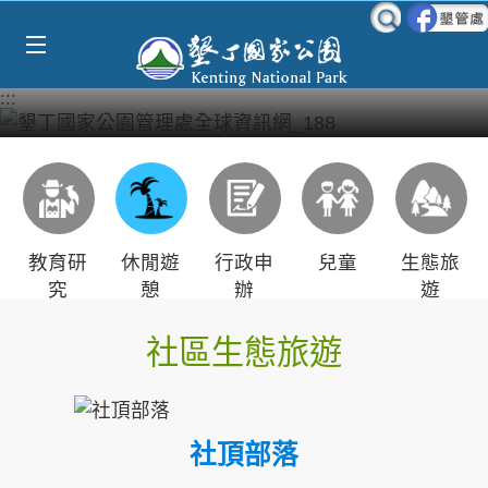
Select Language
▼
跳到主要內容區塊
:::
教育研
休閒遊
行政申
兒童
生態旅
究
憩
辦
遊
社區生態旅遊
社頂部落