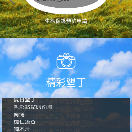
生態保護預約申請
精彩墾丁
夏日墾丁
帆影點點的南灣
南灣
欖仁溪谷
獨木舟