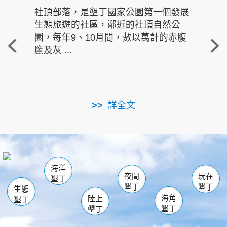
社頂部落，是墾丁國家公園第一個發展
龍水
生態旅遊的社區，鄰近的社頂自然公
的有
園，每年9、10月間，數以萬計的赤腹
重要
鷹及灰 ...
走進沁 
詳全文
南仁湖
龜山
海生館
滿州
出火
恆春
佳樂水
萬里桐
龍鑾潭自然中心
森林遊樂區
瓊麻館
南灣
關山
墾管處遊客中心
社頂公園
風吹沙
後壁湖
船帆石
白砂
海洋
龍磐公園
香蕉灣
貓鼻頭
砂島
龍坑
鵝鑾鼻
夜間
玩在
墾丁
墾丁
墾丁
生態
海角
陸上
墾丁
墾丁
墾丁