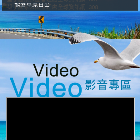
龍磐草原日出