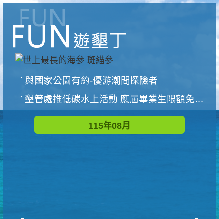
與國家公園有約-優游潮間探險者
墾管處推低碳水上活動 應屆畢業生限額免費參加
115年08月