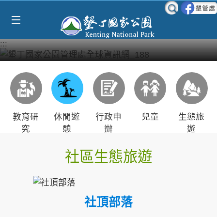
Select Language
▼
跳到主要內容區塊
:::
教育研
休閒遊
行政申
兒童
生態旅
究
憩
辦
遊
社區生態旅遊
社頂部落