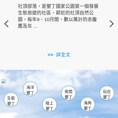
社頂部落，是墾丁國家公園第一個發展
龍水
生態旅遊的社區，鄰近的社頂自然公
的有
園，每年9、10月間，數以萬計的赤腹
重要
鷹及灰 ...
走進沁 
詳全文
南仁湖
龜山
海生館
滿州
出火
恆春
佳樂水
萬里桐
龍鑾潭自然中心
森林遊樂區
瓊麻館
南灣
關山
墾管處遊客中心
社頂公園
風吹沙
後壁湖
船帆石
白砂
海洋
龍磐公園
香蕉灣
貓鼻頭
砂島
龍坑
鵝鑾鼻
夜間
玩在
墾丁
墾丁
墾丁
生態
海角
陸上
墾丁
墾丁
墾丁