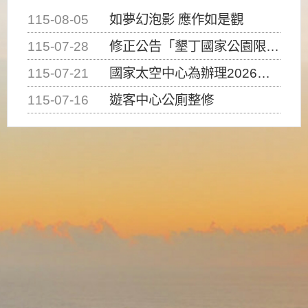
115-08-05
如夢幻泡影 應作如是觀
115-07-28
修正公告「墾丁國家公園限制水域遊憩活動之種類、範圍、時間及行為」，自即日生效。
115-07-21
國家太空中心為辦理2026台灣盃火箭競賽，陸、海、空域警戒及協調相關事宜，因颱風備案事宜
115-07-16
遊客中心公廁整修