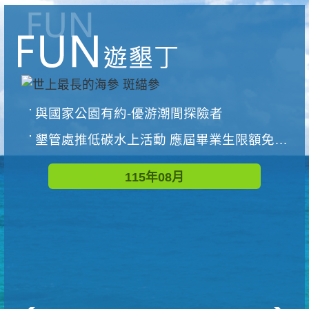
與國家公園有約-優游潮間探險者
墾管處推低碳水上活動 應屆畢業生限額免費參加
115年08月