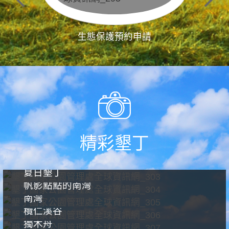
生態保護預約申請
精彩墾丁
夏日墾丁
帆影點點的南灣
南灣
欖仁溪谷
獨木舟