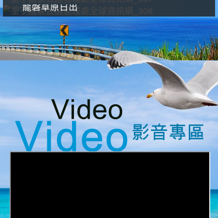
龍磐草原日出