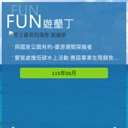
與國家公園有約-優游潮間探險者
墾管處推低碳水上活動 應屆畢業生限額免費參加
115年08月