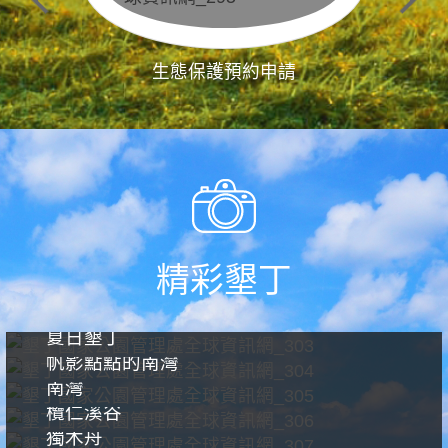
生態保護預約申請
精彩墾丁
夏日墾丁
帆影點點的南灣
南灣
欖仁溪谷
獨木舟