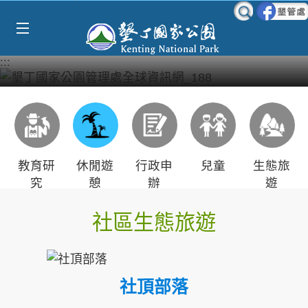
Select Language
▼
跳到主要內容區塊
:::
教育研
休閒遊
行政申
兒童
生態旅
究
憩
辦
遊
社區生態旅遊
社頂部落