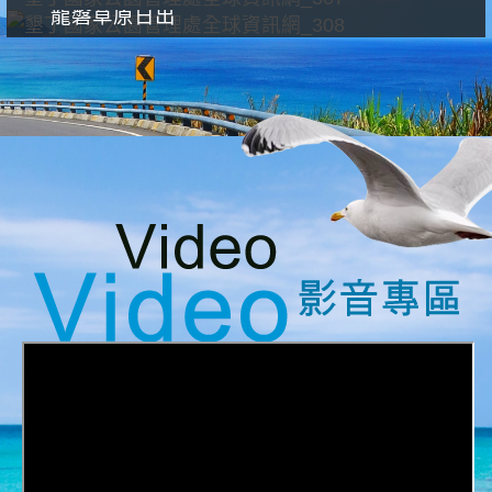
龍磐草原日出