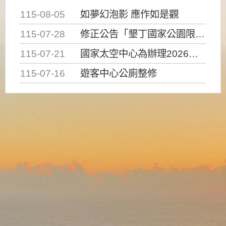
115-08-05
如夢幻泡影 應作如是觀
115-07-28
修正公告「墾丁國家公園限制水域遊憩活動之種類、範圍、時間及行為」，自即日生效。
115-07-21
國家太空中心為辦理2026台灣盃火箭競賽，陸、海、空域警戒及協調相關事宜，因颱風備案事宜
115-07-16
遊客中心公廁整修