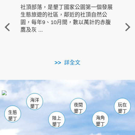
社頂部落，是墾丁國家公園第一個發展
龍水
生態旅遊的社區，鄰近的社頂自然公
的有
園，每年9、10月間，數以萬計的赤腹
重要
鷹及灰 ...
走進沁 
詳全文
南仁湖
龜山
海生館
滿州
出火
恆春
佳樂水
萬里桐
龍鑾潭自然中心
森林遊樂區
瓊麻館
南灣
關山
墾管處遊客中心
社頂公園
風吹沙
後壁湖
船帆石
白砂
海洋
龍磐公園
香蕉灣
貓鼻頭
砂島
龍坑
鵝鑾鼻
夜間
玩在
墾丁
墾丁
墾丁
生態
海角
陸上
墾丁
墾丁
墾丁