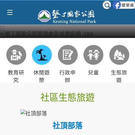
Select Language
▼
跳到主要內容區塊
:::
教育研
休閒遊
行政申
兒童
生態旅
究
憩
辦
遊
社區生態旅遊
社頂部落