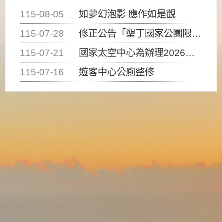
115-08-05
如夢幻泡影 應作如是觀
115-07-28
修正公告「墾丁國家公園限制水域遊憩活動之種類、範圍、時間及行為」，自即日生效。
115-07-21
國家太空中心為辦理2026台灣盃火箭競賽，陸、海、空域警戒及協調相關事宜，因颱風備案事宜
115-07-16
遊客中心公廁整修