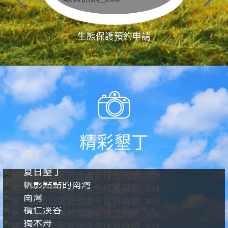
生態保護預約申請
精彩墾丁
夏日墾丁
帆影點點的南灣
南灣
欖仁溪谷
獨木舟