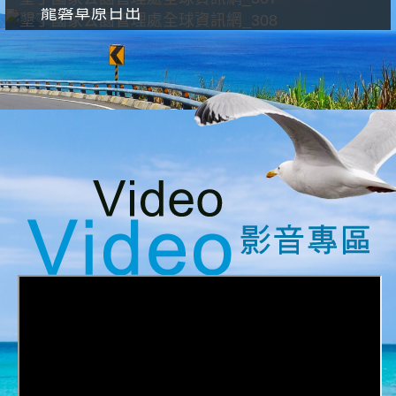
龍磐草原日出