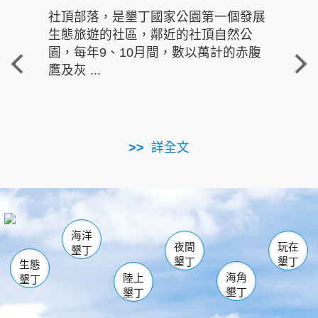
社頂部落，是墾丁國家公園第一個發展
龍水
生態旅遊的社區，鄰近的社頂自然公
的有
園，每年9、10月間，數以萬計的赤腹
重要
鷹及灰 ...
走進沁 
詳全文
南仁湖
龜山
海生館
滿州
出火
恆春
佳樂水
萬里桐
龍鑾潭自然中心
森林遊樂區
瓊麻館
南灣
關山
墾管處遊客中心
社頂公園
風吹沙
後壁湖
船帆石
白砂
海洋
龍磐公園
香蕉灣
貓鼻頭
砂島
龍坑
鵝鑾鼻
夜間
玩在
墾丁
墾丁
墾丁
生態
海角
陸上
墾丁
墾丁
墾丁