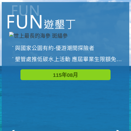
與國家公園有約-優游潮間探險者
墾管處推低碳水上活動 應屆畢業生限額免費參加
115年08月