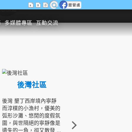
生態旅遊
務
多媒體專區
互動交流
後灣社區
國境之南生態文化發展協會
後灣 墾丁西岸境內寧靜
而淳樸的小漁村，優美的
龍坑地區為隆起的珊瑚礁
弧形沙灘、悠閒的度假氛
地形，由於地處鵝鑾鼻夾
圍，與世隔絕的寧靜像是
角的端點，冬季海浪拍打
遺失的一角，卻又散發 ...
著礁岸，旺盛的侵蝕作