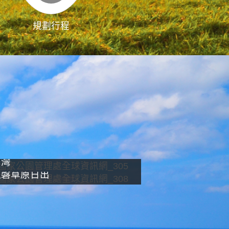
規劃行程
影像直播
南灣
龍磐草原日出