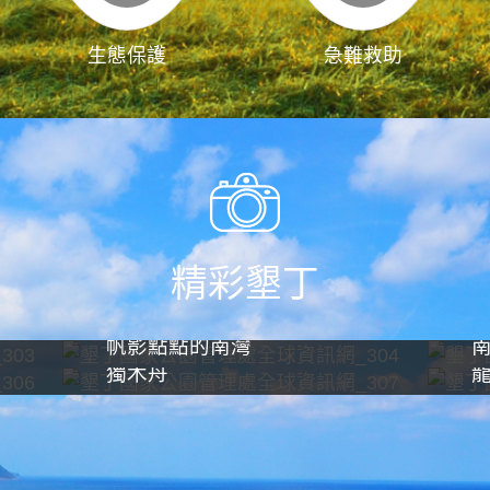
生態保護
急難救助
精彩墾丁
帆影點點的南灣
獨木舟