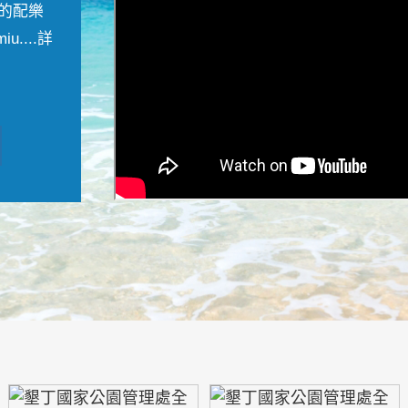
的配樂
....
詳