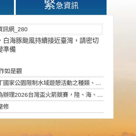
緊
急資訊
，白海豚颱風持續接近臺灣，請密切
變準備
應作如是觀
園限制水域遊憩活動之種類、範圍、時間及行為」，自即日生效。
6台灣盃火箭競賽，陸、海、空域警戒及協調相關事宜，因颱風備案事宜
整修