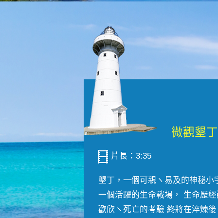
片長：3:35
墾丁，一個可親ヽ易及的神秘小
一個活躍的生命戰場， 生命歷經
歡欣ヽ死亡的考驗 終將在淬煉後