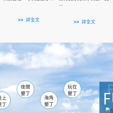
...
詳全文
詳全文
南仁湖
滿州
火
佳樂水
然中心
森林遊樂區
南灣
墾管處遊客中心
社頂公園
風吹沙
湖
船帆石
龍磐公園
香蕉灣
頭
砂島
龍坑
鵝鑾鼻
夜間
玩在
墾丁
墾丁
海角
陸上
墾丁
墾丁