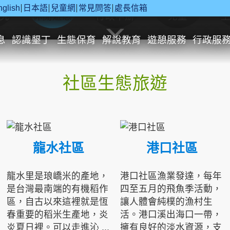
nglish
日本語
兒童網
常見問答
處長信箱
究
休閒遊憩
行政申辦
兒童
息
認識墾丁
生態保育
解說教育
遊憩服務
行政服
社區生態旅遊
龍水社區
港口社區
龍水里是琅嶠米的產地，
港口社區漁業發達，每年
是台灣最南端的有機稻作
四至五月的飛魚季活動，
區，自古以來這裡就是恆
讓人體會純樸的漁村生
春重要的稻米生產地，炎
活。港口溪出海口一帶，
炎夏日裡。可以走進沁 ...
擁有良好的淡水資源，支