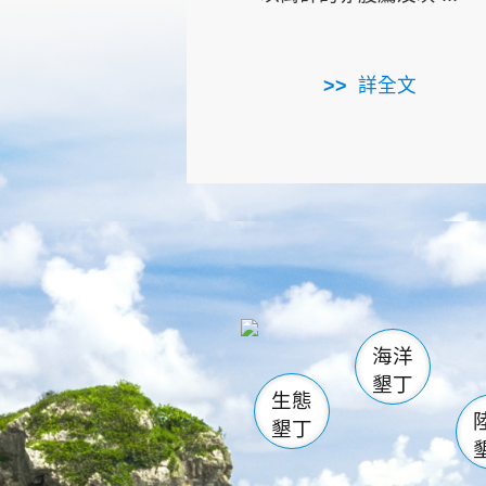
詳全文
龜山
海生館
出
恆春
萬里桐
龍鑾潭自
瓊麻館
關山
後壁
白砂
海洋
貓鼻
墾丁
生態
墾丁