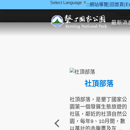
Select Language
▼
:::
網站導覽
回首頁
E
跳到主要內容區塊
教育研
:::
最新消
社頂部落
社頂部落，是墾丁國家公
園第一個發展生態旅遊的
社區，鄰近的社頂自然公
園，每年9、10月間，數
以萬計的赤腹鷹及灰 ...