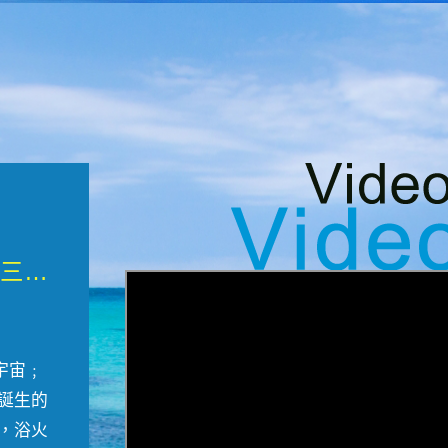
微觀墾丁三部曲 重生....
宇宙﹔
誕生的
，浴火