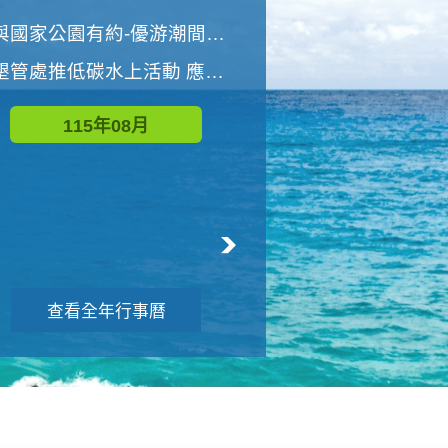
世界地球清潔日 墾管處辦理「2026年墾丁國家公園沙灘淨灘活動」
與國家公園有約-優游潮間探險者
墾管處推低碳水上活動 應屆畢業生限額免費參加
115年09月
115年08月
查看全年行事曆