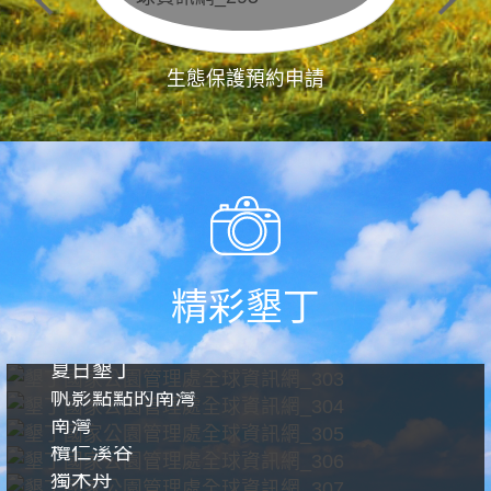
生態保護預約申請
精彩墾丁
夏日墾丁
帆影點點的南灣
南灣
欖仁溪谷
獨木舟