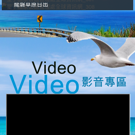
龍磐草原日出