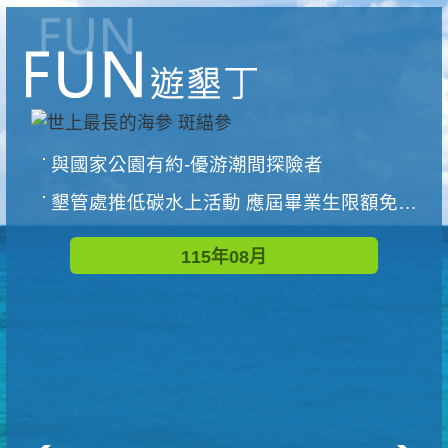
與國家公園有約-優游潮間探險者
墾管處推低碳水上活動 應屆畢業生限額免費參加
115年08月