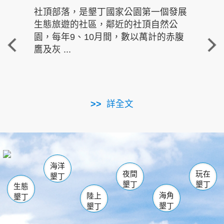
社頂部落，是墾丁國家公園第一個發展
龍水
生態旅遊的社區，鄰近的社頂自然公
的有
園，每年9、10月間，數以萬計的赤腹
重要
鷹及灰 ...
走進沁 
詳全文
南仁湖
龜山
海生館
滿州
出火
恆春
佳樂水
萬里桐
龍鑾潭自然中心
森林遊樂區
瓊麻館
南灣
關山
墾管處遊客中心
社頂公園
風吹沙
後壁湖
船帆石
白砂
海洋
龍磐公園
香蕉灣
貓鼻頭
砂島
龍坑
鵝鑾鼻
夜間
玩在
墾丁
墾丁
墾丁
生態
海角
陸上
墾丁
墾丁
墾丁