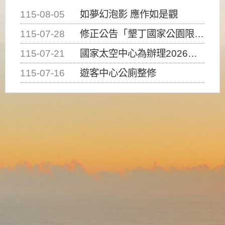
115-08-05
如夢幻泡影 應作如是觀
115-07-28
修正公告「墾丁國家公園限制水域遊憩活動之種類、範圍、時間及行為」，自即日生效。
115-07-21
國家太空中心為辦理2026台灣盃火箭競賽，陸、海、空域警戒及協調相關事宜，因颱風備案事宜
115-07-16
遊客中心公廁整修