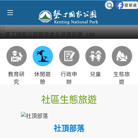
Select Language
▼
跳到主要內容區塊
:::
教育研
休閒遊
行政申
兒童
生態旅
究
憩
辦
遊
社區生態旅遊
社頂部落