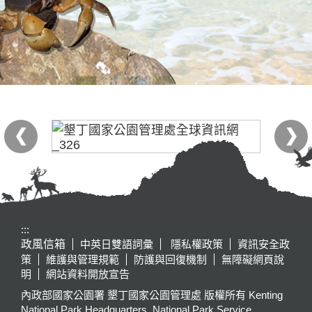
:::
政風信箱
中英日雙語詞彙
隱私權政策
資訊安全政
策
維護與管理規範
防護與回復機制
無障礙網頁說
明
網站資料開放宣告
內政部國家公園署 墾丁國家公園管理處 版權所有 Kenting
National Park Headquarters, National Park Service,