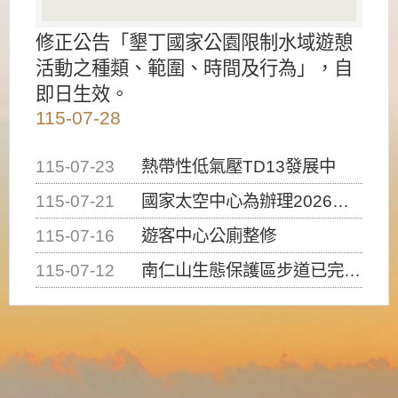
修正公告「墾丁國家公園限制水域遊憩
活動之種類、範圍、時間及行為」，自
即日生效。
115-07-28
115-07-23
熱帶性低氣壓TD13發展中
115-07-21
國家太空中心為辦理2026台灣盃火箭競賽，陸、海、空域警戒及協調相關事宜，因颱風備案事宜
115-07-16
遊客中心公廁整修
115-07-12
南仁山生態保護區步道已完成修復，自115年7月13日（星期一）起恢復開放入園，歡迎民眾依規定申請入園....