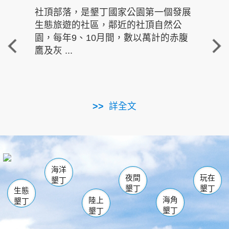
社頂部落，是墾丁國家公園第一個發展
龍水
生態旅遊的社區，鄰近的社頂自然公
的有
園，每年9、10月間，數以萬計的赤腹
重要
鷹及灰 ...
走進沁 
詳全文
南仁湖
龜山
海生館
滿州
出火
恆春
佳樂水
萬里桐
龍鑾潭自然中心
森林遊樂區
瓊麻館
南灣
關山
墾管處遊客中心
社頂公園
風吹沙
後壁湖
船帆石
白砂
海洋
龍磐公園
香蕉灣
貓鼻頭
砂島
龍坑
鵝鑾鼻
夜間
玩在
墾丁
墾丁
墾丁
生態
海角
陸上
墾丁
墾丁
墾丁