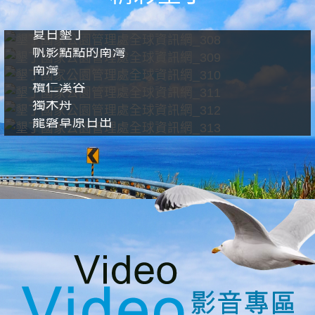
夏日墾丁
帆影點點的南灣
南灣
欖仁溪谷
獨木舟
龍磐草原日出