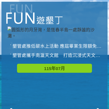
墾管處推低碳水上活動 應屆畢業生限額免費參加
墾管處攜手南瀛天文館 打造沉浸式天文探索營隊
115年07月