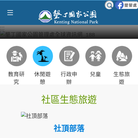
Select Language
▼
跳到主要內容區塊
:::
教育研
休閒遊
行政申
兒童
生態旅
究
憩
辦
遊
社區生態旅遊
社頂部落