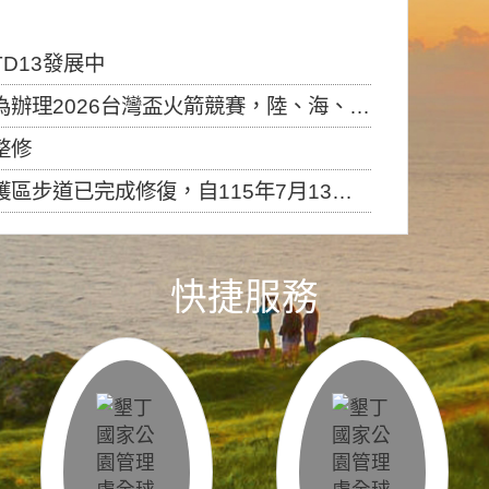
D13發展中
6台灣盃火箭競賽，陸、海、空域警戒及協調相關事宜，因颱風備案事宜
整修
，自115年7月13日（星期一）起恢復開放入園，歡迎民眾依規定申請入園....
快捷服務