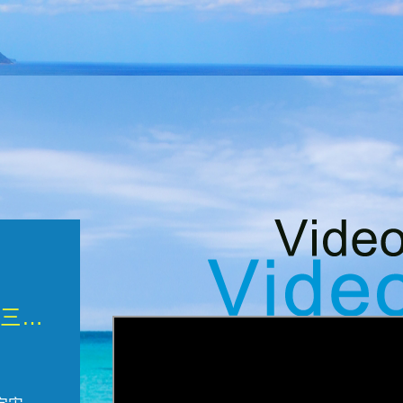
微觀墾丁三部曲 重生....