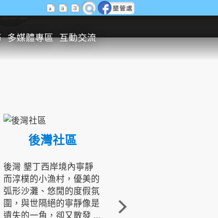
生態旅遊
務
多媒體專區
互動交流
後灣社區
國境之南生態文化發展協會
後灣 墾丁西岸境內寧靜
而淳樸的小漁村，優美的
龍坑地區為隆起的珊瑚礁
弧形沙灘、悠閒的度假氛
地形，由於地處鵝鑾鼻夾
圍，與世隔絕的寧靜像是
角的端點，冬季海浪拍打
遺失的一角，卻又散發 ...
著礁岸，旺盛的侵蝕作