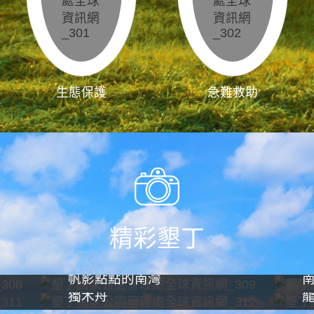
生態保護
急難救助
精彩墾丁
帆影點點的南灣
獨木舟