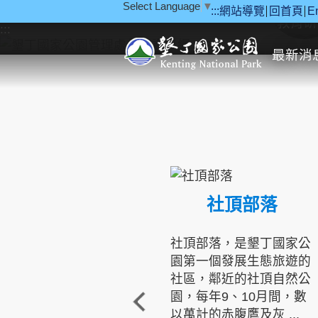
Select Language
▼
:::
網站導覽
回首頁
E
跳到主要內容區塊
教育研
:::
最新消
社頂部落
社頂部落，是墾丁國家公
園第一個發展生態旅遊的
社區，鄰近的社頂自然公
園，每年9、10月間，數
以萬計的赤腹鷹及灰 ...