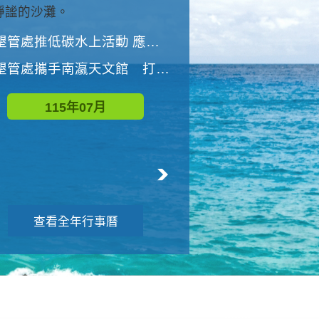
與國家公園有約-優游潮間
墾管處推低碳水上活動 應屆畢業生限額免費參加
墾管處推低碳水上活動 應屆畢業生限額
墾管處攜手南瀛天文館 打造沉浸式天文探索營隊
115年08月
115年07月
查看全年行事曆