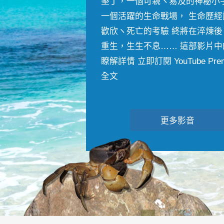
墾丁，一個可親ヽ易及的神秘小
一個活躍的生命戰場， 生命歷經
歡欣ヽ死亡的考驗 終將在淬煉後
重生，生生不息…… 這部影片中
瞭解詳情 立即訂閱 YouTube Premiu
全文
更多影音