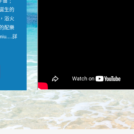
宇宙﹔
誕生的
，浴火
的配樂
....
詳