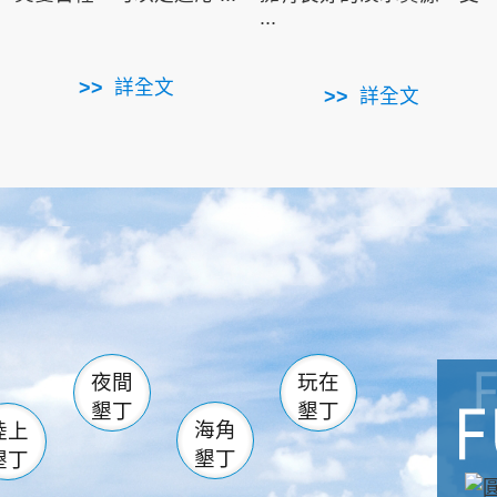
...
詳全文
詳全文
南仁湖
滿州
火
佳樂水
然中心
森林遊樂區
南灣
墾管處遊客中心
社頂公園
風吹沙
湖
船帆石
龍磐公園
香蕉灣
頭
砂島
龍坑
鵝鑾鼻
夜間
玩在
墾丁
墾丁
海角
陸上
墾丁
墾丁