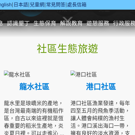
nglish
日本語
兒童網
常見問答
處長信箱
究
休閒遊憩
行政申辦
兒童
息
認識墾丁
生態保育
解說教育
遊憩服務
行政服
社區生態旅遊
龍水社區
港口社區
龍水里是琅嶠米的產地，
港口社區漁業發達，每年
是台灣最南端的有機稻作
四至五月的飛魚季活動，
區，自古以來這裡就是恆
讓人體會純樸的漁村生
春重要的稻米生產地，炎
活。港口溪出海口一帶，
炎夏日裡。可以走進沁 ...
擁有良好的淡水資源，支