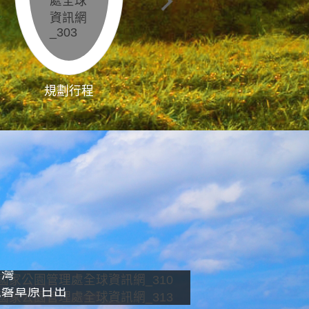
規劃行程
影像直播
南灣
龍磐草原日出