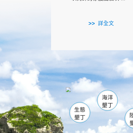
詳全文
龜山
海生館
出
恆春
萬里桐
龍鑾潭自
瓊麻館
關山
後壁
白砂
海洋
貓鼻
墾丁
生態
墾丁