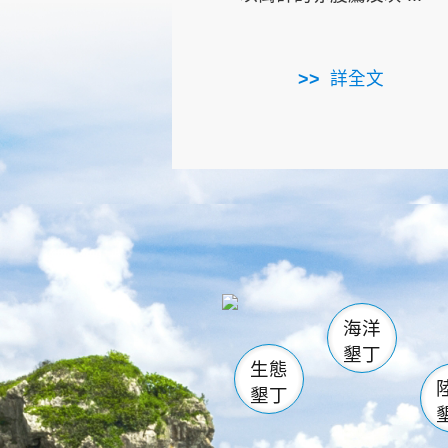
詳全文
龜山
海生館
出
恆春
萬里桐
龍鑾潭自
瓊麻館
關山
後壁
白砂
海洋
貓鼻
墾丁
生態
墾丁