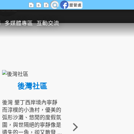
生態旅遊
務
多媒體專區
互動交流
後灣社區
國境之南生態文化發展協會
後灣 墾丁西岸境內寧靜
而淳樸的小漁村，優美的
龍坑地區為隆起的珊瑚礁
弧形沙灘、悠閒的度假氛
地形，由於地處鵝鑾鼻夾
圍，與世隔絕的寧靜像是
角的端點，冬季海浪拍打
遺失的一角，卻又散發 ...
著礁岸，旺盛的侵蝕作