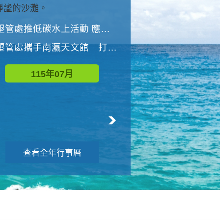
與國家公園有約-優游潮間
墾管處推低碳水上活動 應屆畢業生限額免費參加
墾管處推低碳水上活動 應屆畢業生限額
墾管處攜手南瀛天文館 打造沉浸式天文探索營隊
115年08月
115年07月
查看全年行事曆