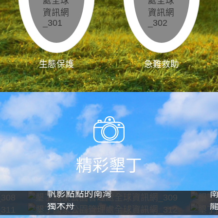
生態保護
急難救助
精彩墾丁
帆影點點的南灣
獨木舟