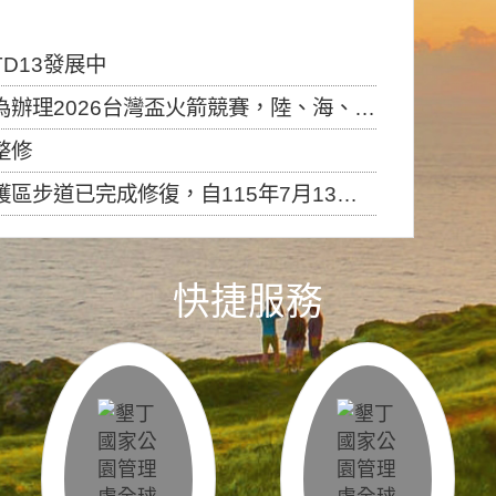
D13發展中
6台灣盃火箭競賽，陸、海、空域警戒及協調相關事宜，因颱風備案事宜
整修
，自115年7月13日（星期一）起恢復開放入園，歡迎民眾依規定申請入園....
快捷服務