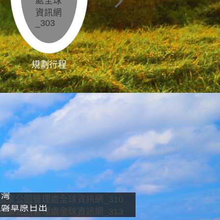
規劃行程
影像直播
南灣
龍磐草原日出