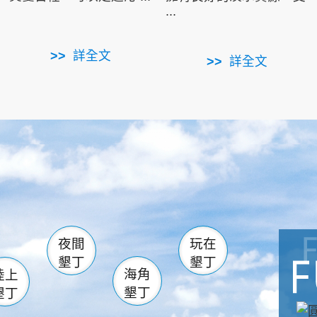
...
詳全文
詳全文
南仁湖
滿州
火
佳樂水
然中心
森林遊樂區
南灣
墾管處遊客中心
社頂公園
風吹沙
湖
船帆石
龍磐公園
香蕉灣
頭
砂島
龍坑
鵝鑾鼻
夜間
玩在
墾丁
墾丁
海角
陸上
墾丁
墾丁