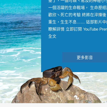
墾丁，一個可親ヽ易及的神秘小
一個活躍的生命戰場， 生命歷經
歡欣ヽ死亡的考驗 終將在淬煉後
重生，生生不息…… 這部影片中
瞭解詳情 立即訂閱 YouTube Premiu
全文
更多影音