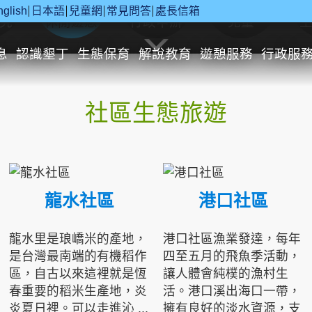
nglish
日本語
兒童網
常見問答
處長信箱
究
休閒遊憩
行政申辦
兒童
息
認識墾丁
生態保育
解說教育
遊憩服務
行政服
社區生態旅遊
龍水社區
港口社區
龍水里是琅嶠米的產地，
港口社區漁業發達，每年
是台灣最南端的有機稻作
四至五月的飛魚季活動，
區，自古以來這裡就是恆
讓人體會純樸的漁村生
春重要的稻米生產地，炎
活。港口溪出海口一帶，
炎夏日裡。可以走進沁 ...
擁有良好的淡水資源，支