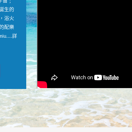
宇宙﹔
誕生的
，浴火
的配樂
....
詳