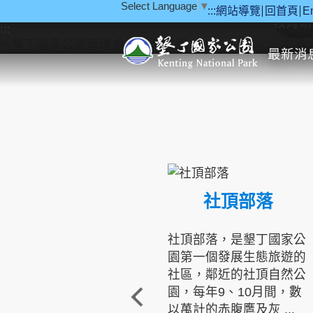
Select Language
▼
:::
網站導覽
回首頁
E
跳到主要內容區塊
教育研
:::
最新消
社頂部落
社頂部落，是墾丁國家公
園第一個發展生態旅遊的
社區，鄰近的社頂自然公
園，每年9、10月間，數
以萬計的赤腹鷹及灰 ...