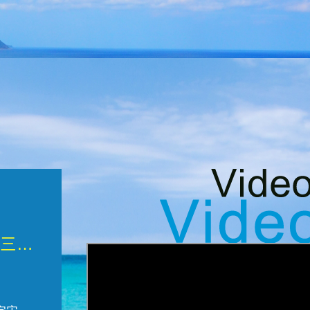
微觀墾丁三部曲 重生....