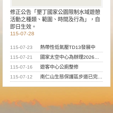
修正公告「墾丁國家公園限制水域遊憩
活動之種類、範圍、時間及行為」，自
即日生效。
115-07-28
115-07-23
熱帶性低氣壓TD13發展中
115-07-21
國家太空中心為辦理2026台灣盃火箭競賽，陸、海、空域警戒及協調相關事宜，因颱風備案事宜
115-07-16
遊客中心公廁整修
115-07-12
南仁山生態保護區步道已完成修復，自115年7月13日（星期一）起恢復開放入園，歡迎民眾依規定申請入園....