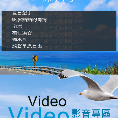
夏日墾丁
帆影點點的南灣
南灣
欖仁溪谷
獨木舟
龍磐草原日出