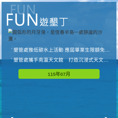
墾管處推低碳水上活動 應屆畢業生限額免費參加
墾管處攜手南瀛天文館 打造沉浸式天文探索營隊
115年07月