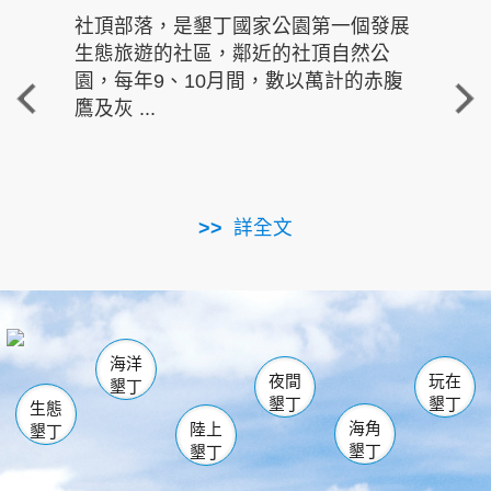
社頂部落，是墾丁國家公園第一個發展
龍水
生態旅遊的社區，鄰近的社頂自然公
的有
園，每年9、10月間，數以萬計的赤腹
重要
鷹及灰 ...
走進沁 
詳全文
南仁湖
龜山
海生館
滿州
出火
恆春
佳樂水
萬里桐
龍鑾潭自然中心
森林遊樂區
瓊麻館
南灣
關山
墾管處遊客中心
社頂公園
風吹沙
後壁湖
船帆石
白砂
海洋
龍磐公園
香蕉灣
貓鼻頭
砂島
龍坑
鵝鑾鼻
夜間
玩在
墾丁
墾丁
墾丁
生態
海角
陸上
墾丁
墾丁
墾丁