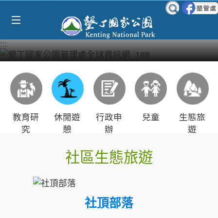
Select Language
▼
跳到主要內容區塊
:::
教育研
休閒遊
行政申
兒童
生態旅
究
憩
辦
遊
社區生態旅遊
社頂部落