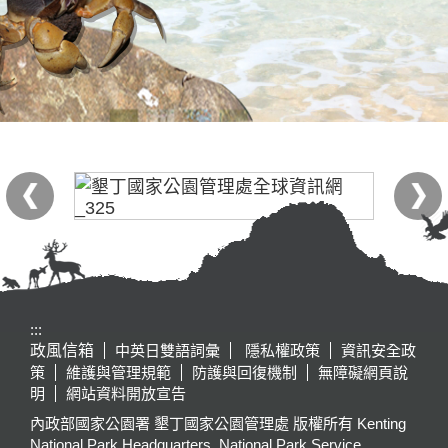
:::
政風信箱
中英日雙語詞彙
隱私權政策
資訊安全政
策
維護與管理規範
防護與回復機制
無障礙網頁說
明
網站資料開放宣告
內政部國家公園署 墾丁國家公園管理處 版權所有 Kenting
National Park Headquarters, National Park Service,