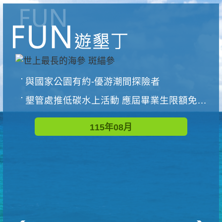
與國家公園有約-優游潮間探險者
墾管處推低碳水上活動 應屆畢業生限額免費參加
115年08月