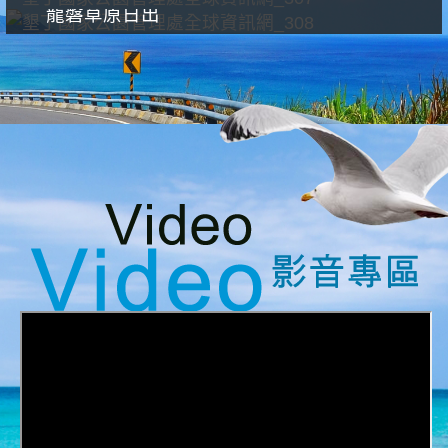
龍磐草原日出