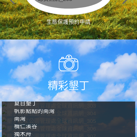
生態保護預約申請
精彩墾丁
夏日墾丁
帆影點點的南灣
南灣
欖仁溪谷
獨木舟