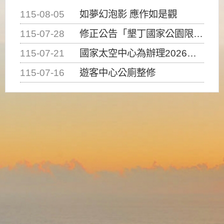
115-08-05
如夢幻泡影 應作如是觀
115-07-28
修正公告「墾丁國家公園限制水域遊憩活動之種類、範圍、時間及行為」，自即日生效。
115-07-21
國家太空中心為辦理2026台灣盃火箭競賽，陸、海、空域警戒及協調相關事宜，因颱風備案事宜
115-07-16
遊客中心公廁整修