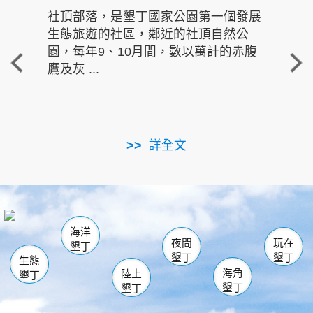
社頂部落，是墾丁國家公園第一個發展
龍水
生態旅遊的社區，鄰近的社頂自然公
的有
園，每年9、10月間，數以萬計的赤腹
重要
鷹及灰 ...
走進沁 
詳全文
南仁湖
龜山
海生館
滿州
出火
恆春
佳樂水
萬里桐
龍鑾潭自然中心
森林遊樂區
瓊麻館
南灣
關山
墾管處遊客中心
社頂公園
風吹沙
後壁湖
船帆石
白砂
海洋
龍磐公園
香蕉灣
貓鼻頭
砂島
龍坑
鵝鑾鼻
夜間
玩在
墾丁
墾丁
墾丁
生態
海角
陸上
墾丁
墾丁
墾丁