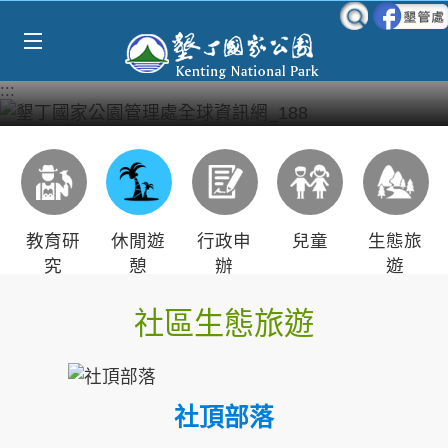
Select Language
▼
跳到主要內容區塊
:::
教育研
休閒遊
行政申
兒童
生態旅
究
憩
辦
遊
社區生態旅遊
社頂部落