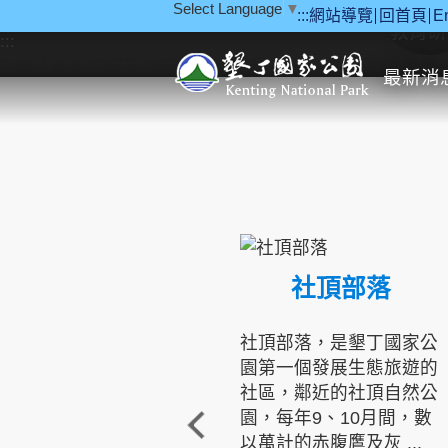
Select Language
▼
:::
網站導覽
回首頁
E
跳到主要內容區塊
教育研
:::
最新消
社頂部落
社頂部落，是墾丁國家公
園第一個發展生態旅遊的
社區，鄰近的社頂自然公
園，每年9、10月間，數
以萬計的赤腹鷹及灰 ...