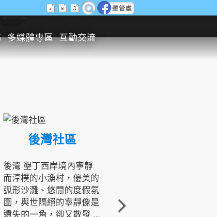
生態旅遊
務
多媒體專區
互動交流
後灣社區
國境之南生態文化發展協會
後灣 墾丁西岸境內寧靜
而淳樸的小漁村，優美的
龍坑地區為隆起的珊瑚礁
弧形沙灘、悠閒的度假氛
地形，由於地處鵝鑾鼻夾
圍，與世隔絕的寧靜像是
角的端點，冬季海浪拍打
遺失的一角，卻又散發 ...
著礁岸，旺盛的侵蝕作