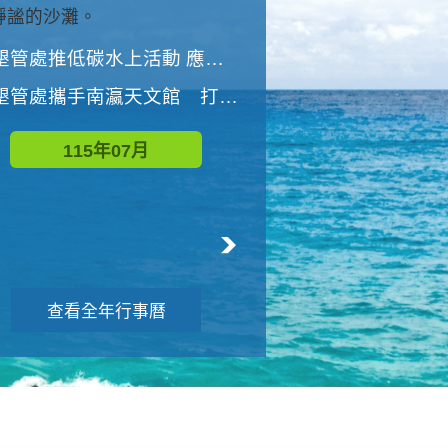
與國家公園有約-優游潮間
墾管處推低碳水上活動 應屆畢業生限額免費參加
墾管處推低碳水上活動 應屆畢業生限額
墾管處攜手南瀛天文館 打造沉浸式天文探索營隊
115年08月
115年07月
查看全年行事曆