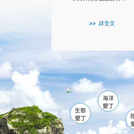
詳全文
龜山
海生館
出
恆春
萬里桐
龍鑾潭自
瓊麻館
關山
後壁
白砂
海洋
貓鼻
墾丁
生態
墾丁