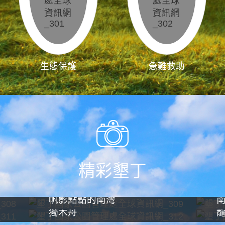
生態保護
急難救助
精彩墾丁
帆影點點的南灣
獨木舟