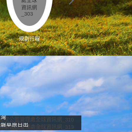
規劃行程
影像直播
南灣
龍磐草原日出