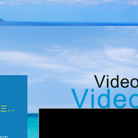
微觀墾丁三部曲 重生....