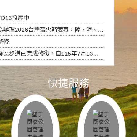
D13發展中
6台灣盃火箭競賽，陸、海、空域警戒及協調相關事宜，因颱風備案事宜
整修
，自115年7月13日（星期一）起恢復開放入園，歡迎民眾依規定申請入園....
快捷服務