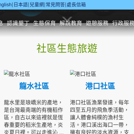
nglish
日本語
兒童網
常見問答
處長信箱
究
休閒遊憩
行政申辦
兒童
息
認識墾丁
生態保育
解說教育
遊憩服務
行政服
社區生態旅遊
龍水社區
港口社區
龍水里是琅嶠米的產地，
港口社區漁業發達，每年
是台灣最南端的有機稻作
四至五月的飛魚季活動，
區，自古以來這裡就是恆
讓人體會純樸的漁村生
春重要的稻米生產地，炎
活。港口溪出海口一帶，
炎夏日裡。可以走進沁 ...
擁有良好的淡水資源，支