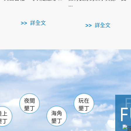
...
詳全文
詳全文
南仁湖
滿州
火
佳樂水
然中心
森林遊樂區
南灣
墾管處遊客中心
社頂公園
風吹沙
湖
船帆石
龍磐公園
香蕉灣
頭
砂島
龍坑
鵝鑾鼻
夜間
玩在
墾丁
墾丁
海角
陸上
墾丁
墾丁