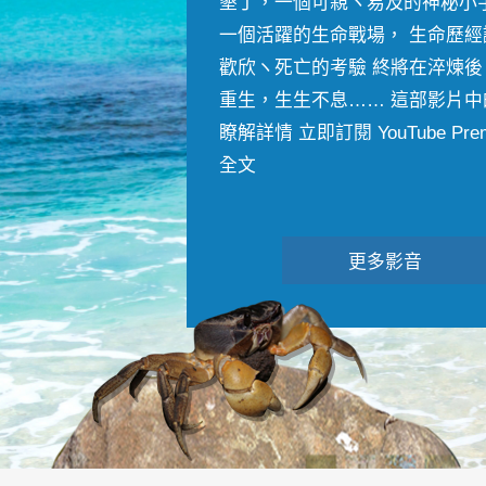
墾丁，一個可親ヽ易及的神秘小
一個活躍的生命戰場， 生命歷經
歡欣ヽ死亡的考驗 終將在淬煉後
重生，生生不息…… 這部影片中
瞭解詳情 立即訂閱 YouTube Premiu
全文
更多影音