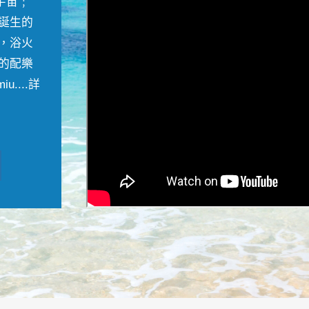
宇宙﹔
誕生的
，浴火
的配樂
....
詳