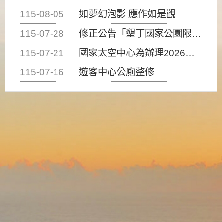
115-08-05
如夢幻泡影 應作如是觀
115-07-28
修正公告「墾丁國家公園限制水域遊憩活動之種類、範圍、時間及行為」，自即日生效。
115-07-21
國家太空中心為辦理2026台灣盃火箭競賽，陸、海、空域警戒及協調相關事宜，因颱風備案事宜
115-07-16
遊客中心公廁整修