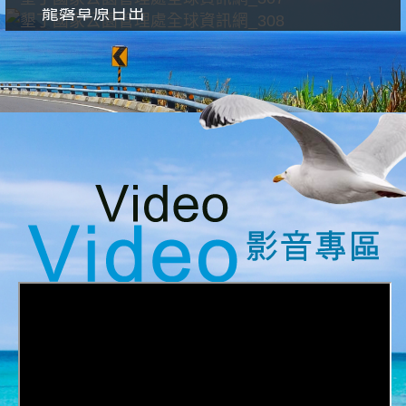
龍磐草原日出