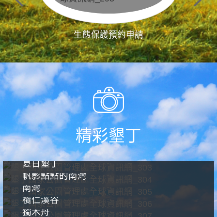
生態保護預約申請
精彩墾丁
夏日墾丁
帆影點點的南灣
南灣
欖仁溪谷
獨木舟