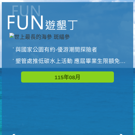
與國家公園有約-優游潮間探險者
墾管處推低碳水上活動 應屆畢業生限額免費參加
115年08月