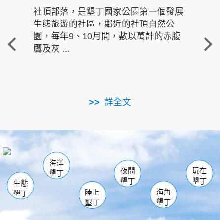
社頂部落，是墾丁國家公園第一個發展
龍水
生態旅遊的社區，鄰近的社頂自然公
的有
園，每年9、10月間，數以萬計的赤腹
重要
鷹及灰 ...
走進沁 
詳全文
南仁湖
龜山
海生館
滿州
出火
恆春
佳樂水
萬里桐
龍鑾潭自然中心
森林遊樂區
瓊麻館
南灣
關山
墾管處遊客中心
社頂公園
風吹沙
後壁湖
船帆石
白砂
海洋
龍磐公園
香蕉灣
貓鼻頭
砂島
龍坑
鵝鑾鼻
夜間
玩在
墾丁
墾丁
墾丁
生態
海角
陸上
墾丁
墾丁
墾丁