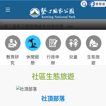
Select Language
▼
跳到主要內容區塊
:::
教育研
休閒遊
行政申
兒童
生態旅
究
憩
辦
遊
社區生態旅遊
社頂部落