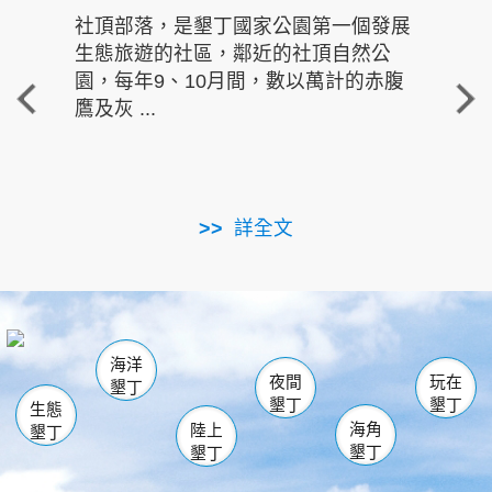
社頂部落，是墾丁國家公園第一個發展
龍水
生態旅遊的社區，鄰近的社頂自然公
的有
園，每年9、10月間，數以萬計的赤腹
重要
鷹及灰 ...
走進沁 
詳全文
南仁湖
龜山
海生館
滿州
出火
恆春
佳樂水
萬里桐
龍鑾潭自然中心
森林遊樂區
瓊麻館
南灣
關山
墾管處遊客中心
社頂公園
風吹沙
後壁湖
船帆石
白砂
海洋
龍磐公園
香蕉灣
貓鼻頭
砂島
龍坑
鵝鑾鼻
夜間
玩在
墾丁
墾丁
墾丁
生態
海角
陸上
墾丁
墾丁
墾丁