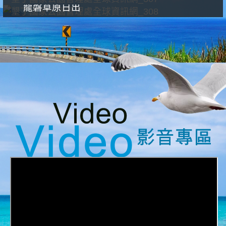
龍磐草原日出