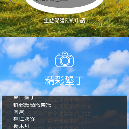
生態保護預約申請
精彩墾丁
夏日墾丁
帆影點點的南灣
南灣
欖仁溪谷
獨木舟