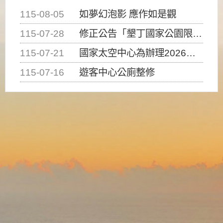
115-08-05
如夢幻泡影 應作如是觀
115-07-28
修正公告「墾丁國家公園限制水域遊憩活動之種類、範圍、時間及行為」，自即日生效。
115-07-21
國家太空中心為辦理2026台灣盃火箭競賽，陸、海、空域警戒及協調相關事宜，因颱風備案事宜
115-07-16
遊客中心公廁整修