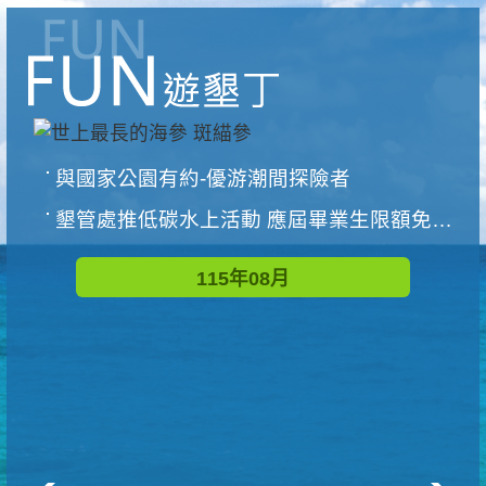
與國家公園有約-優游潮間探險者
墾管處推低碳水上活動 應屆畢業生限額免費參加
115年08月