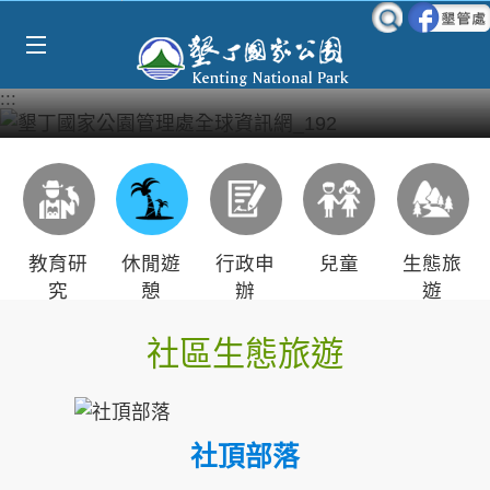
Select Language
▼
跳到主要內容區塊
:::
教育研
休閒遊
行政申
兒童
生態旅
究
憩
辦
遊
社區生態旅遊
社頂部落