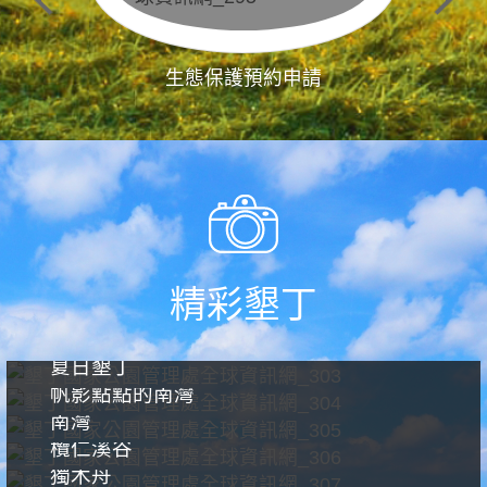
生態保護預約申請
精彩墾丁
夏日墾丁
帆影點點的南灣
南灣
欖仁溪谷
獨木舟