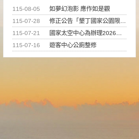
115-08-05
如夢幻泡影 應作如是觀
115-07-28
修正公告「墾丁國家公園限制水域遊憩活動之種類、範圍、時間及行為」，自即日生效。
115-07-21
國家太空中心為辦理2026台灣盃火箭競賽，陸、海、空域警戒及協調相關事宜，因颱風備案事宜
115-07-16
遊客中心公廁整修