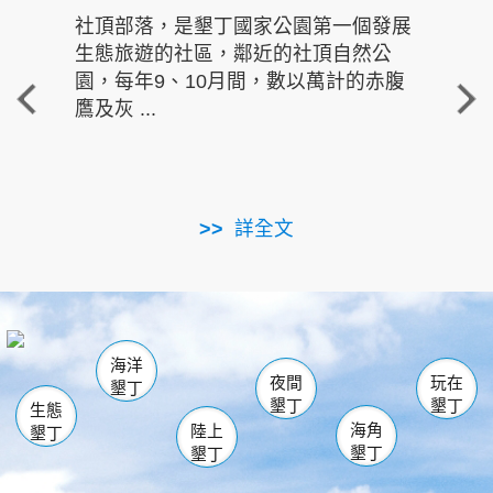
社頂部落，是墾丁國家公園第一個發展
龍水
生態旅遊的社區，鄰近的社頂自然公
的有
園，每年9、10月間，數以萬計的赤腹
重要
鷹及灰 ...
走進沁 
詳全文
南仁湖
龜山
海生館
滿州
出火
恆春
佳樂水
萬里桐
龍鑾潭自然中心
森林遊樂區
瓊麻館
南灣
關山
墾管處遊客中心
社頂公園
風吹沙
後壁湖
船帆石
白砂
海洋
龍磐公園
香蕉灣
貓鼻頭
砂島
龍坑
鵝鑾鼻
夜間
玩在
墾丁
墾丁
墾丁
生態
海角
陸上
墾丁
墾丁
墾丁