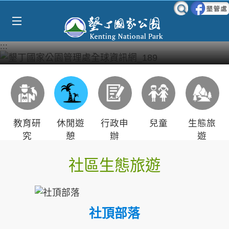
Select Language
▼
跳到主要內容區塊
:::
教育研
休閒遊
行政申
兒童
生態旅
究
憩
辦
遊
社區生態旅遊
社頂部落