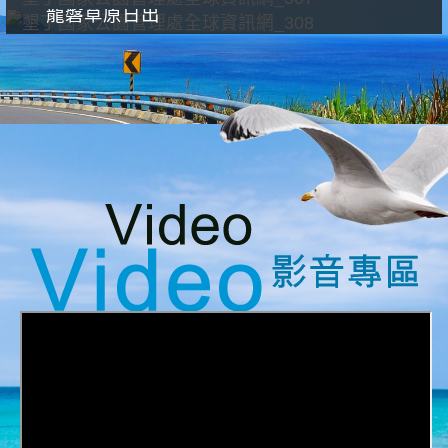
龍磐草原日出