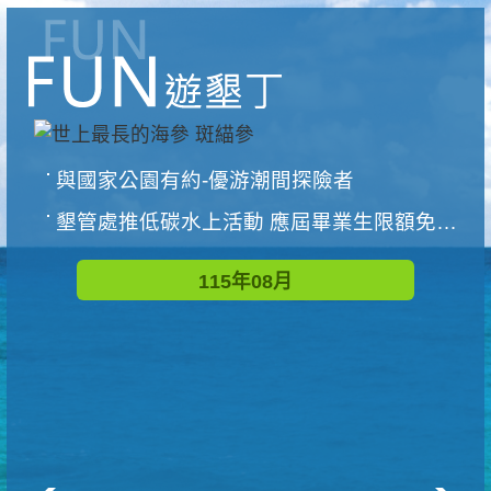
與國家公園有約-優游潮間探險者
墾管處推低碳水上活動 應屆畢業生限額免費參加
115年08月