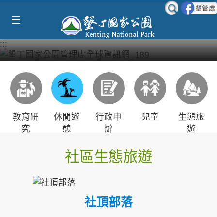
Select Language
▼
跳到主要內容區塊
:::
教育研
休閒遊
行政申
兒童
生態旅
究
憩
辦
遊
社區生態旅遊
社頂部落