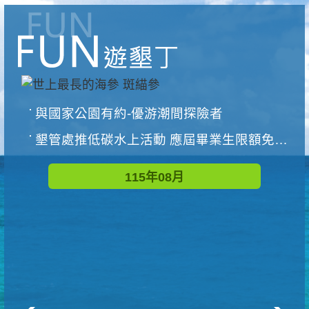
與國家公園有約-優游潮間探險者
墾管處推低碳水上活動 應屆畢業生限額免費參加
115年08月