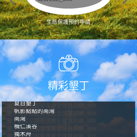
生態保護預約申請
精彩墾丁
夏日墾丁
帆影點點的南灣
南灣
欖仁溪谷
獨木舟