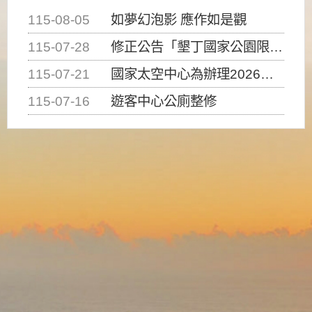
115-08-05
如夢幻泡影 應作如是觀
115-07-28
修正公告「墾丁國家公園限制水域遊憩活動之種類、範圍、時間及行為」，自即日生效。
115-07-21
國家太空中心為辦理2026台灣盃火箭競賽，陸、海、空域警戒及協調相關事宜，因颱風備案事宜
115-07-16
遊客中心公廁整修