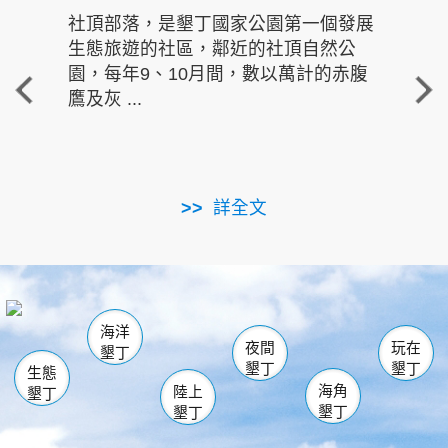
社頂部落，是墾丁國家公園第一個發展
龍水
生態旅遊的社區，鄰近的社頂自然公
的有
園，每年9、10月間，數以萬計的赤腹
重要
鷹及灰 ...
走進沁 
詳全文
南仁湖
龜山
海生館
滿州
出火
恆春
佳樂水
萬里桐
龍鑾潭自然中心
森林遊樂區
瓊麻館
南灣
關山
墾管處遊客中心
社頂公園
風吹沙
後壁湖
船帆石
白砂
海洋
龍磐公園
香蕉灣
貓鼻頭
砂島
龍坑
鵝鑾鼻
夜間
玩在
墾丁
墾丁
墾丁
生態
海角
陸上
墾丁
墾丁
墾丁