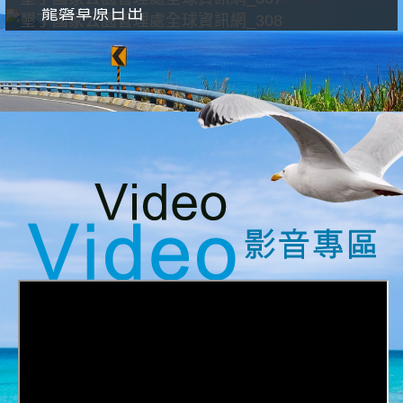
龍磐草原日出