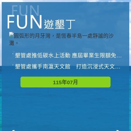
墾管處推低碳水上活動 應屆畢業生限額免費參加
墾管處攜手南瀛天文館 打造沉浸式天文探索營隊
115年07月