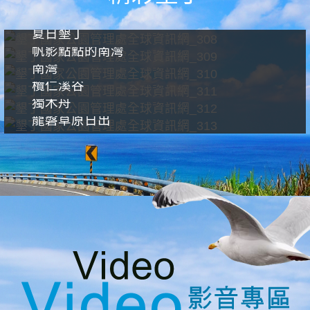
夏日墾丁
帆影點點的南灣
南灣
欖仁溪谷
獨木舟
龍磐草原日出