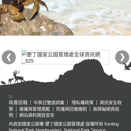
:::
政風信箱
中英日雙語詞彙
隱私權政策
資訊安全政
策
維護與管理規範
防護與回復機制
無障礙網頁說
明
網站資料開放宣告
內政部國家公園署 墾丁國家公園管理處 版權所有 Kenting
National Park Headquarters, National Park Service,