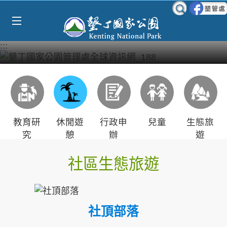
Select Language
▼
跳到主要內容區塊
:::
教育研
休閒遊
行政申
兒童
生態旅
究
憩
辦
遊
社區生態旅遊
社頂部落