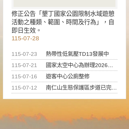
修正公告「墾丁國家公園限制水域遊憩
活動之種類、範圍、時間及行為」，自
即日生效。
115-07-28
115-07-23
熱帶性低氣壓TD13發展中
115-07-21
國家太空中心為辦理2026台灣盃火箭競賽，陸、海、空域警戒及協調相關事宜，因颱風備案事宜
115-07-16
遊客中心公廁整修
115-07-12
南仁山生態保護區步道已完成修復，自115年7月13日（星期一）起恢復開放入園，歡迎民眾依規定申請入園....