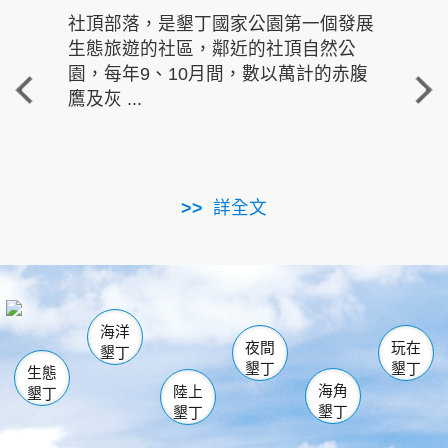
社頂部落，是墾丁國家公園第一個發展
龍水
生態旅遊的社區，鄰近的社頂自然公
的有
園，每年9、10月間，數以萬計的赤腹
重要
鷹及灰 ...
走進沁 
詳全文
南仁湖
龜山
海生館
滿州
出火
恆春
佳樂水
萬里桐
龍鑾潭自然中心
森林遊樂區
瓊麻館
南灣
關山
墾管處遊客中心
社頂公園
風吹沙
後壁湖
船帆石
白砂
海洋
龍磐公園
香蕉灣
貓鼻頭
砂島
龍坑
鵝鑾鼻
夜間
玩在
墾丁
墾丁
墾丁
生態
海角
陸上
墾丁
墾丁
墾丁