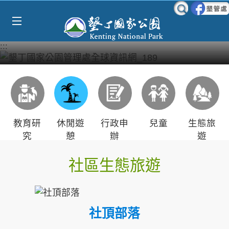
Select Language
▼
跳到主要內容區塊
:::
教育研
休閒遊
行政申
兒童
生態旅
究
憩
辦
遊
社區生態旅遊
社頂部落