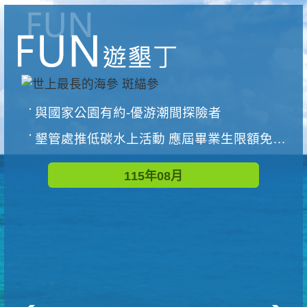
與國家公園有約-優游潮間探險者
墾管處推低碳水上活動 應屆畢業生限額免費參加
115年08月