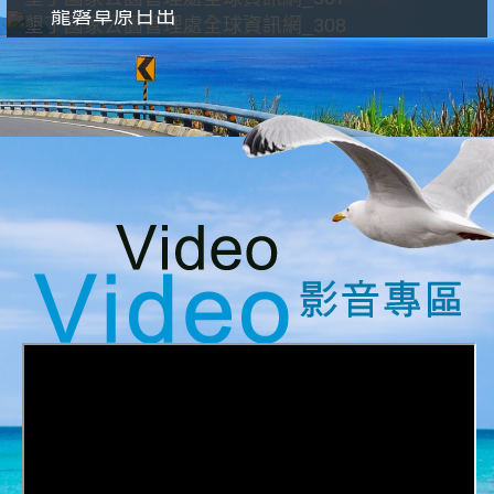
龍磐草原日出