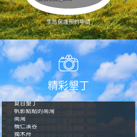
生態保護預約申請
精彩墾丁
夏日墾丁
帆影點點的南灣
南灣
欖仁溪谷
獨木舟