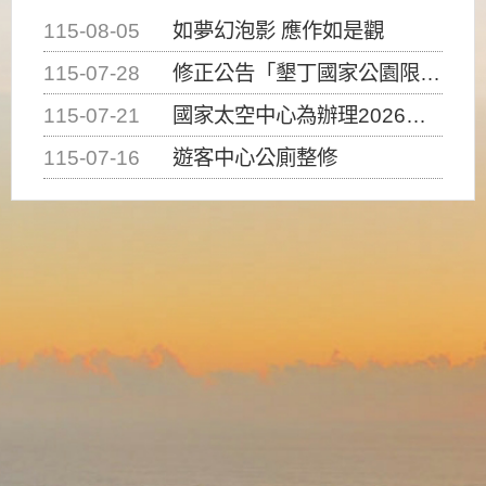
115-08-05
如夢幻泡影 應作如是觀
115-07-28
修正公告「墾丁國家公園限制水域遊憩活動之種類、範圍、時間及行為」，自即日生效。
115-07-21
國家太空中心為辦理2026台灣盃火箭競賽，陸、海、空域警戒及協調相關事宜，因颱風備案事宜
115-07-16
遊客中心公廁整修