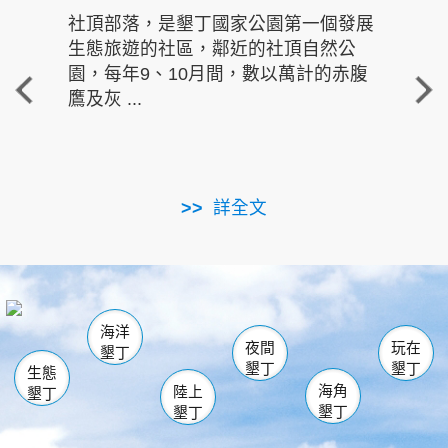
社頂部落，是墾丁國家公園第一個發展
龍水
生態旅遊的社區，鄰近的社頂自然公
的有
園，每年9、10月間，數以萬計的赤腹
重要
鷹及灰 ...
走進沁 
詳全文
南仁湖
龜山
海生館
滿州
出火
恆春
佳樂水
萬里桐
龍鑾潭自然中心
森林遊樂區
瓊麻館
南灣
關山
墾管處遊客中心
社頂公園
風吹沙
後壁湖
船帆石
白砂
海洋
龍磐公園
香蕉灣
貓鼻頭
砂島
龍坑
鵝鑾鼻
夜間
玩在
墾丁
墾丁
墾丁
生態
海角
陸上
墾丁
墾丁
墾丁