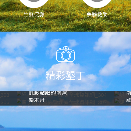
生態保護
急難救助
精彩墾丁
帆影點點的南灣
獨木舟