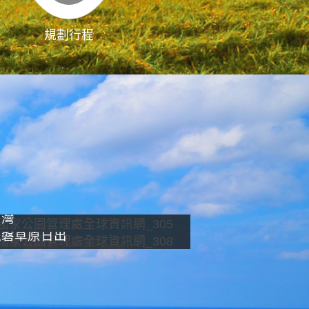
規劃行程
影像直播
南灣
龍磐草原日出