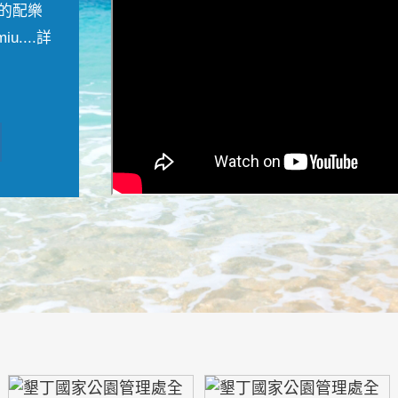
的配樂
....
詳