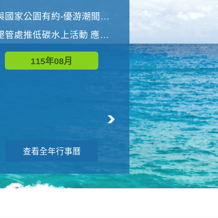
世界地球清潔日 墾管處辦理「2026年墾丁國家公園沙灘淨灘活動」
與國家公園有約-優游潮間探險者
墾管處推低碳水上活動 應屆畢業生限額免費參加
115年09月
115年08月
查看全年行事曆