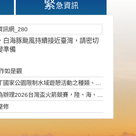
緊
急資訊
，白海豚颱風持續接近臺灣，請密切
變準備
應作如是觀
園限制水域遊憩活動之種類、範圍、時間及行為」，自即日生效。
6台灣盃火箭競賽，陸、海、空域警戒及協調相關事宜，因颱風備案事宜
整修