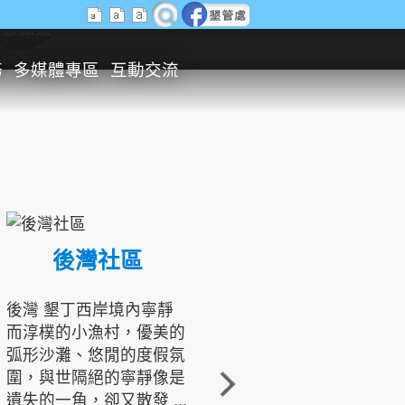
生態旅遊
務
多媒體專區
互動交流
後灣社區
國境之南生態文化發展協會
後灣 墾丁西岸境內寧靜
而淳樸的小漁村，優美的
龍坑地區為隆起的珊瑚礁
弧形沙灘、悠閒的度假氛
地形，由於地處鵝鑾鼻夾
圍，與世隔絕的寧靜像是
角的端點，冬季海浪拍打
遺失的一角，卻又散發 ...
著礁岸，旺盛的侵蝕作