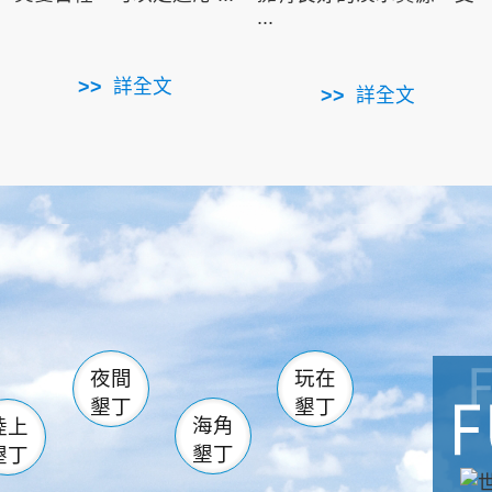
...
詳全文
詳全文
南仁湖
滿州
火
佳樂水
然中心
森林遊樂區
南灣
墾管處遊客中心
社頂公園
風吹沙
湖
船帆石
龍磐公園
香蕉灣
頭
砂島
龍坑
鵝鑾鼻
夜間
玩在
墾丁
墾丁
海角
陸上
墾丁
墾丁