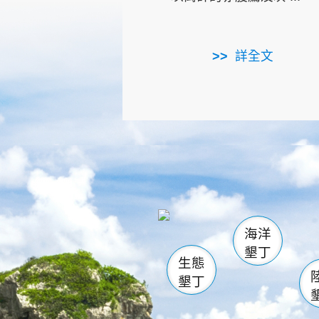
詳全文
龜山
海生館
出
恆春
萬里桐
龍鑾潭自
瓊麻館
關山
後壁
白砂
海洋
貓鼻
墾丁
生態
墾丁