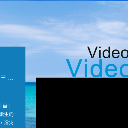
微觀墾丁三部曲 重生....
宇宙﹔
誕生的
，浴火