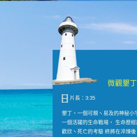
片長：3:35
墾丁，一個可親ヽ易及的神秘小
一個活躍的生命戰場， 生命歷經
歡欣ヽ死亡的考驗 終將在淬煉後