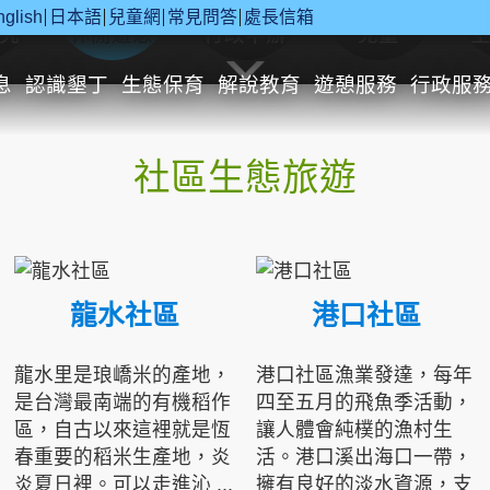
nglish
日本語
兒童網
常見問答
處長信箱
究
休閒遊憩
行政申辦
兒童
息
認識墾丁
生態保育
解說教育
遊憩服務
行政服
社區生態旅遊
龍水社區
港口社區
龍水里是琅嶠米的產地，
港口社區漁業發達，每年
是台灣最南端的有機稻作
四至五月的飛魚季活動，
區，自古以來這裡就是恆
讓人體會純樸的漁村生
春重要的稻米生產地，炎
活。港口溪出海口一帶，
炎夏日裡。可以走進沁 ...
擁有良好的淡水資源，支