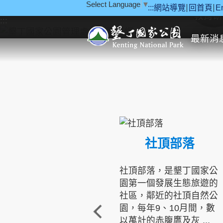
Select Language
▼
:::
網站導覽
回首頁
E
跳到主要內容區塊
教育研
:::
最新消
社頂部落
社頂部落，是墾丁國家公
園第一個發展生態旅遊的
社區，鄰近的社頂自然公
園，每年9、10月間，數
以萬計的赤腹鷹及灰 ...