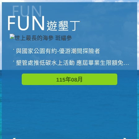
與國家公園有約-優游潮間探險者
墾管處推低碳水上活動 應屆畢業生限額免費參加
115年08月