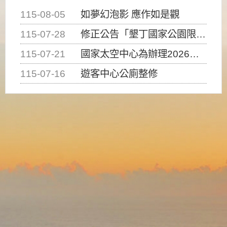
115-08-05
如夢幻泡影 應作如是觀
115-07-28
修正公告「墾丁國家公園限制水域遊憩活動之種類、範圍、時間及行為」，自即日生效。
115-07-21
國家太空中心為辦理2026台灣盃火箭競賽，陸、海、空域警戒及協調相關事宜，因颱風備案事宜
115-07-16
遊客中心公廁整修