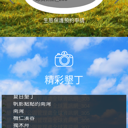
生態保護預約申請
精彩墾丁
夏日墾丁
帆影點點的南灣
南灣
欖仁溪谷
獨木舟