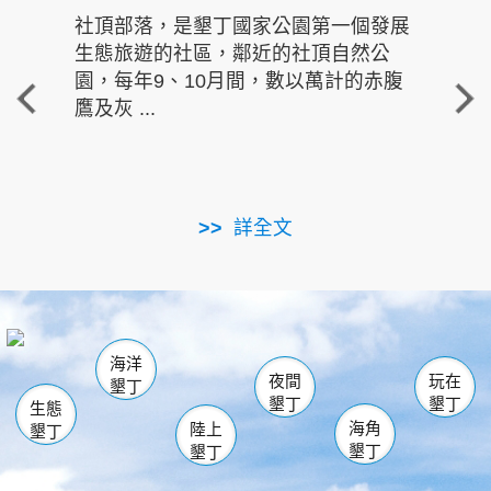
社頂部落，是墾丁國家公園第一個發展
龍水
生態旅遊的社區，鄰近的社頂自然公
的有
園，每年9、10月間，數以萬計的赤腹
重要
鷹及灰 ...
走進沁 
詳全文
南仁湖
龜山
海生館
滿州
出火
恆春
佳樂水
萬里桐
龍鑾潭自然中心
森林遊樂區
瓊麻館
南灣
關山
墾管處遊客中心
社頂公園
風吹沙
後壁湖
船帆石
白砂
海洋
龍磐公園
香蕉灣
貓鼻頭
砂島
龍坑
鵝鑾鼻
夜間
玩在
墾丁
墾丁
墾丁
生態
海角
陸上
墾丁
墾丁
墾丁