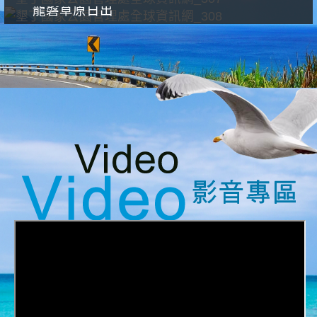
龍磐草原日出