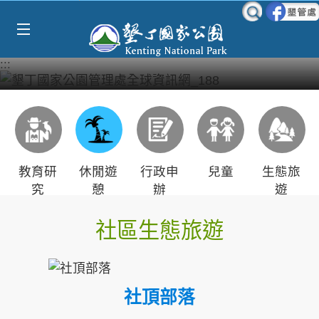
Select Language
▼
跳到主要內容區塊
:::
教育研
休閒遊
行政申
兒童
生態旅
究
憩
辦
遊
社區生態旅遊
社頂部落